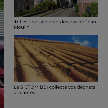
🔊 Les touristes dans les pas de Jean
Moulin
Le « tourisme de mémoire » s'invite dans
les sorties estivales de Chartres Tourisme.
Le SICTOM BBI collecte vos déchets
amiantés
La collecte se fait sous conditions et pour
un nombre limité de personnes, sur