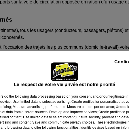
éports sur la voie de circulation opposée en raison d’un usage d
…
ernés
ottinettes), tous les usagers (conducteurs, passagers, piétons) et
nt concernés.
à l’occasion des trajets les plus communs (domicile-travail) voir
alimentaires ») que les accidents de la route les plus graves se
Contin
sur toutes les routes rappelle la gendarmerie. Le réseau routier do
 doit manifester son sens des responsabilités.
Le respect de votre vie privée est notre priorité
ers
do the following data processing based on your consent and/or our legitimate int
device; Use limited data to select advertising; Create profiles for personalised adver
vertising; Measure advertising performance; Measure content performance; Unders
ns of data from different sources; Develop and improve services; Create profiles to 
alised content; Use limited data to select content; Ensure security, prevent and detect
ertising and content; Save and communicate privacy choices. These technologies
TEAUDUN & SA RÉGION
CŒUR DE BEAUCE
DREUX & SA RÉGION
and browsing data to offer following functionalities: Identify devices based on infor