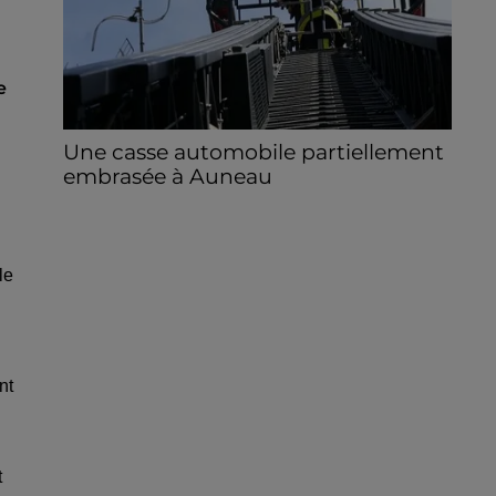
e
Une casse automobile partiellement
embrasée à Auneau
« chômage technique pour neuf personnes
» après le sinistre, qui a également fait un
blessé.
le
nt
t