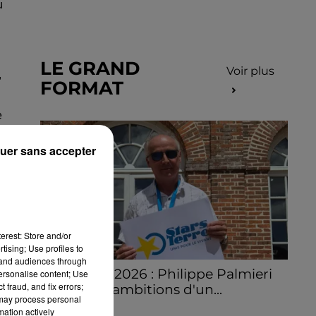
u
LE GRAND
Voir plus
,
FORMAT
e
uer sans accepter
it
erest: Store and/or
tising; Use profiles to
tand audiences through
Stars'Terre 2026 : Philippe Palmieri
personalise content; Use
 fraud, and fix errors;
dévoile les ambitions d'un...
 may process personal
À quelques semaines de la première
mation actively