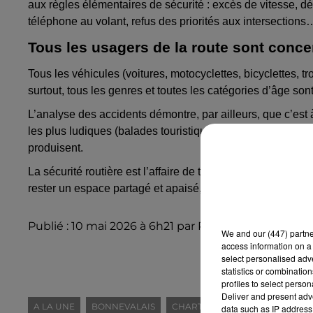
aux règles élémentaires de sécurité : excès de vitesse, d
téléphone au volant, refus des priorités aux intersections
Tous les usagers de la route sont conc
Tous les véhicules (voitures, motocyclettes, bicyclettes, tr
surtout, tous les genres et toutes les catégories d’âge so
L’analyse des accidents démontre, par ailleurs, que c’est 
les plus ludiques (balades touristiques, « petites courses 
produisent.
La sécurité routière est l’affaire de tous, tout le temps et 
rester un espace partagé et apaisé, où chacun et chacune
Publié : 10 mai 2026 à 6h21 par Rédaction Intensité
We and
our (447) partn
access information on a 
select personalised ad
statistics or combinatio
profiles to select person
Deliver and present adv
A LA UNE
BONNEVALAIS
CHARTRES & SA RÉGION
CHÂ
data such as IP address 