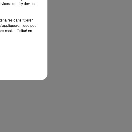
édition de Stars'Terre, organisée du 18 au 20
vices; Identify devices
septembre 2026 au Château de Courtalain,
Philippe Palmieri, président...
rtenaires dans "Gérer
s'appliqueront que pour
les cookies" situé en