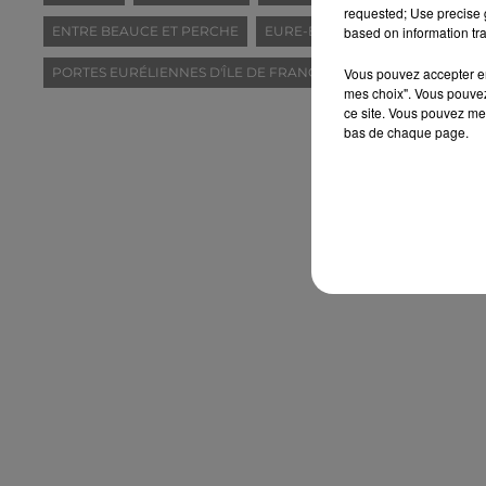
requested; Use precise g
based on information tra
ENTRE BEAUCE ET PERCHE
EURE-ET-LOIR (28)
FORÊTS D
Vous pouvez accepter en 
PORTES EURÉLIENNES D'ÎLE DE FRANCE
TERRES DE PERCH
mes choix". Vous pouvez
ce site. Vous pouvez met
bas de chaque page.