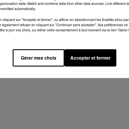
eolocation data; Match and combine data from other data sources; Link different de
nsmitted automatically.
U PERCHE
INFO LOCALE
NOGENT-LE-ROTROU & SA RÉGION
cliquant sur "Accepter et fermer", ou affiner en sélectionnant les finalités et/ou pa
E
 également refuser en cliquant sur "Continuer sans accepter". Vos préférences ne 
tre à jour vos choix, ou retirer votre consentement à tout moment via le lien "Gérer 
Gérer mes choix
Accepter et fermer