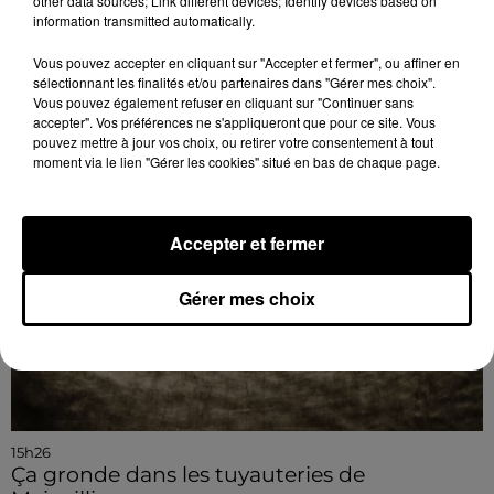
other data sources; Link different devices; Identify devices based on
Gasville-Oisème prépare son marché de Noël
information transmitted automatically.
Artisans et créateurs locaux peuvent se faire
connaître auprès de la municipalité.
Vous pouvez accepter en cliquant sur "Accepter et fermer", ou affiner en
sélectionnant les finalités et/ou partenaires dans "Gérer mes choix".
Vous pouvez également refuser en cliquant sur "Continuer sans
accepter". Vos préférences ne s'appliqueront que pour ce site. Vous
pouvez mettre à jour vos choix, ou retirer votre consentement à tout
moment via le lien "Gérer les cookies" situé en bas de chaque page.
Accepter et fermer
Gérer mes choix
15h26
Ça gronde dans les tuyauteries de