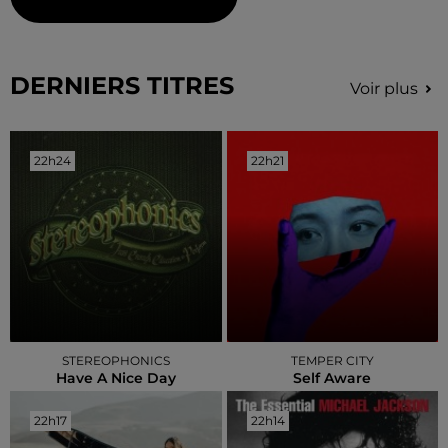
DERNIERS TITRES
Voir plus
22h24
22h24
22h21
22h21
STEREOPHONICS
TEMPER CITY
Have A Nice Day
Self Aware
22h17
22h17
22h14
22h14