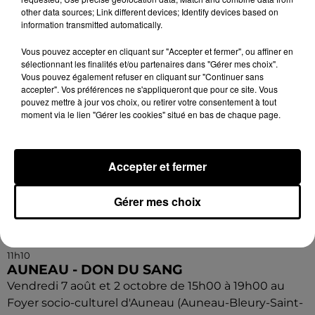
de Vibraye (Sarthe) : Don du sang.
other data sources; Link different devices; Identify devices based on
information transmitted automatically.
Vous pouvez accepter en cliquant sur "Accepter et fermer", ou affiner en
sélectionnant les finalités et/ou partenaires dans "Gérer mes choix".
Vous pouvez également refuser en cliquant sur "Continuer sans
accepter". Vos préférences ne s'appliqueront que pour ce site. Vous
pouvez mettre à jour vos choix, ou retirer votre consentement à tout
moment via le lien "Gérer les cookies" situé en bas de chaque page.
Accepter et fermer
Gérer mes choix
11h10
AUNEAU - DON DU SANG
Vendredi 7 août et 2 octobre de 15h00 à 19h00 au
Foyer socio-culturel d'Auneau (Auneau-Bleury-Saint-