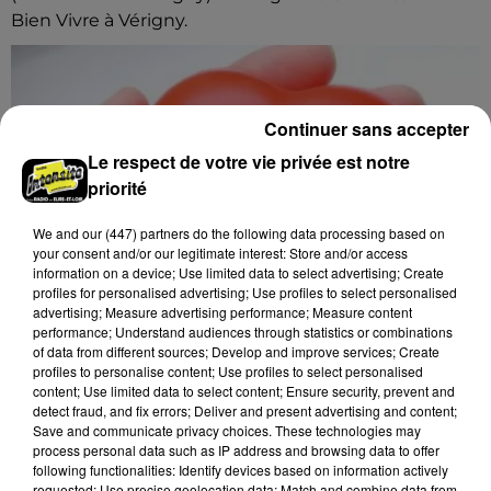
Bien Vivre à Vérigny.
Continuer sans accepter
Le respect de votre vie privée est notre
priorité
We and
our (447) partners
do the following data processing based on
your consent and/or our legitimate interest: Store and/or access
information on a device; Use limited data to select advertising; Create
profiles for personalised advertising; Use profiles to select personalised
advertising; Measure advertising performance; Measure content
performance; Understand audiences through statistics or combinations
of data from different sources; Develop and improve services; Create
profiles to personalise content; Use profiles to select personalised
content; Use limited data to select content; Ensure security, prevent and
detect fraud, and fix errors; Deliver and present advertising and content;
11h13
Save and communicate privacy choices. These technologies may
VIBRAYE (72) - DON DU SANG
process personal data such as IP address and browsing data to offer
Lundi 5 octobre de 15h30 à 19h00 à la salle des fêtes
following functionalities: Identify devices based on information actively
requested; Use precise geolocation data; Match and combine data from