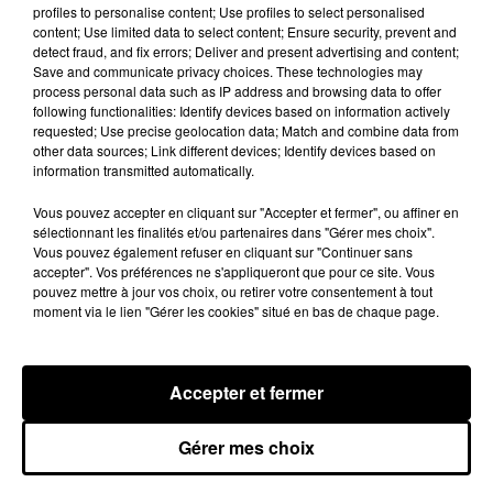
profiles to personalise content; Use profiles to select personalised
content; Use limited data to select content; Ensure security, prevent and
detect fraud, and fix errors; Deliver and present advertising and content;
Save and communicate privacy choices. These technologies may
process personal data such as IP address and browsing data to offer
following functionalities: Identify devices based on information actively
requested; Use precise geolocation data; Match and combine data from
other data sources; Link different devices; Identify devices based on
information transmitted automatically.
Vous pouvez accepter en cliquant sur "Accepter et fermer", ou affiner en
sélectionnant les finalités et/ou partenaires dans "Gérer mes choix".
Vous pouvez également refuser en cliquant sur "Continuer sans
accepter". Vos préférences ne s'appliqueront que pour ce site. Vous
Stars'Terre 2026 : Philippe Palmieri dévoile
pouvez mettre à jour vos choix, ou retirer votre consentement à tout
moment via le lien "Gérer les cookies" situé en bas de chaque page.
les ambitions d'un...
À quelques semaines de la première édition de
Stars'Terre, organisée du 18 au 20 septembre 2026 au
Accepter et fermer
Château de Courtalain, Philippe Palmieri, président...
LES JEUX
Voir plus
Gérer mes choix