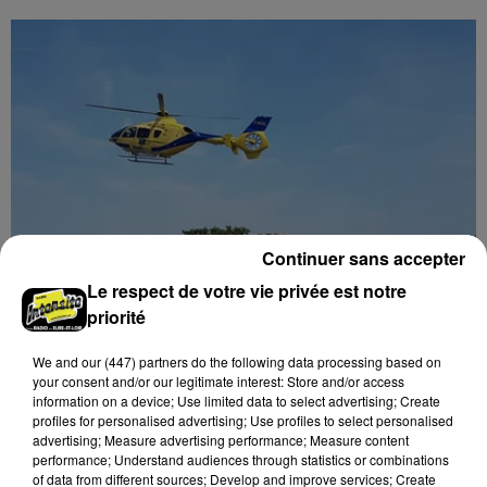
Continuer sans accepter
Le respect de votre vie privée est notre
Quatre blessés dont un grave dans un
priorité
accident sur l'A10
Le choc a eu lieu dans la matinée, vendredi 7 août à
We and
our (447) partners
do the following data processing based on
hauteur de Sainville en direction d'Orléans.
your consent and/or our legitimate interest: Store and/or access
information on a device; Use limited data to select advertising; Create
profiles for personalised advertising; Use profiles to select personalised
LE GRAND FORMAT
advertising; Measure advertising performance; Measure content
Voir plus
performance; Understand audiences through statistics or combinations
of data from different sources; Develop and improve services; Create