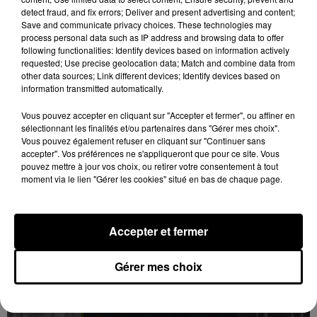
detect fraud, and fix errors; Deliver and present advertising and content;
Save and communicate privacy choices. These technologies may
process personal data such as IP address and browsing data to offer
following functionalities: Identify devices based on information actively
requested; Use precise geolocation data; Match and combine data from
other data sources; Link different devices; Identify devices based on
information transmitted automatically.
La commune de Soulaires appelle à la
Vous pouvez accepter en cliquant sur "Accepter et fermer", ou affiner en
vigilance après une tentative...
sélectionnant les finalités et/ou partenaires dans "Gérer mes choix".
Vous pouvez également refuser en cliquant sur "Continuer sans
accepter". Vos préférences ne s'appliqueront que pour ce site. Vous
pouvez mettre à jour vos choix, ou retirer votre consentement à tout
moment via le lien "Gérer les cookies" situé en bas de chaque page.
REPORTAGES
Voir plus
Accepter et fermer
Gérer mes choix