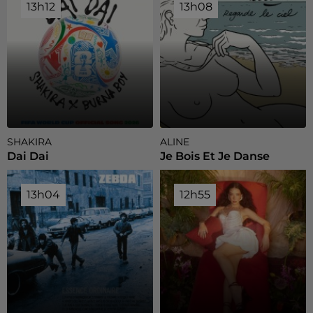
13h12
13h12
13h08
13h08
SHAKIRA
ALINE
Dai Dai
Je Bois Et Je Danse
13h04
13h04
12h55
12h55