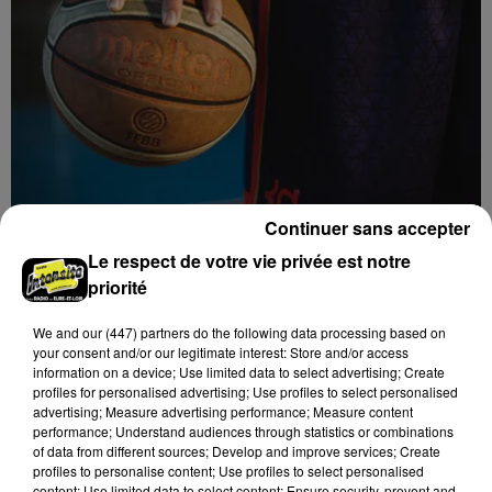
Continuer sans accepter
Le respect de votre vie privée est notre
Basket, quatrième recrue pour le C'CMBM
priorité
We and
our (447) partners
do the following data processing based on
your consent and/or our legitimate interest: Store and/or access
information on a device; Use limited data to select advertising; Create
profiles for personalised advertising; Use profiles to select personalised
advertising; Measure advertising performance; Measure content
performance; Understand audiences through statistics or combinations
of data from different sources; Develop and improve services; Create
profiles to personalise content; Use profiles to select personalised
content; Use limited data to select content; Ensure security, prevent and