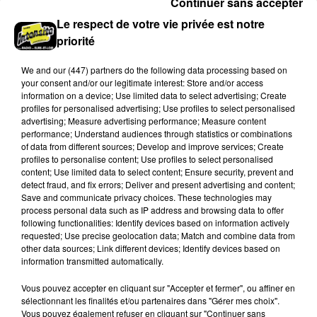
Continuer sans accepter
Le respect de votre vie privée est notre
priorité
We and
our (447) partners
do the following data processing based on
your consent and/or our legitimate interest: Store and/or access
information on a device; Use limited data to select advertising; Create
DJO
INDOCHINE
profiles for personalised advertising; Use profiles to select personalised
End Of Beginning
Alice Et June
advertising; Measure advertising performance; Measure content
performance; Understand audiences through statistics or combinations
of data from different sources; Develop and improve services; Create
profiles to personalise content; Use profiles to select personalised
content; Use limited data to select content; Ensure security, prevent and
A LA UNE
detect fraud, and fix errors; Deliver and present advertising and content;
Voir plus
Save and communicate privacy choices. These technologies may
process personal data such as IP address and browsing data to offer
following functionalities: Identify devices based on information actively
requested; Use precise geolocation data; Match and combine data from
other data sources; Link different devices; Identify devices based on
information transmitted automatically.
Vous pouvez accepter en cliquant sur "Accepter et fermer", ou affiner en
sélectionnant les finalités et/ou partenaires dans "Gérer mes choix".
Vous pouvez également refuser en cliquant sur "Continuer sans