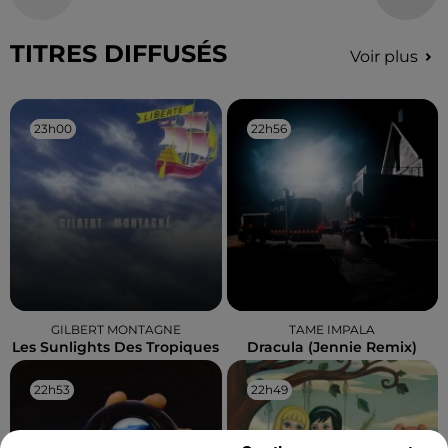
TITRES DIFFUSÉS
Voir plus
23h00
23h00
22h56
22h56
GILBERT MONTAGNE
TAME IMPALA
Les Sunlights Des Tropiques
Dracula (jennie Remix)
22h53
22h53
22h49
22h49