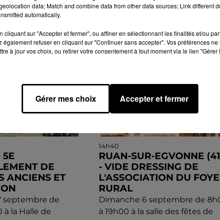
eolocation data; Match and combine data from other data sources; Link different de
GENDA
nsmitted automatically.
cliquant sur "Accepter et fermer", ou affiner en sélectionnant les finalités et/ou pa
 également refuser en cliquant sur "Continuer sans accepter". Vos préférences ne 
tre à jour vos choix, ou retirer votre consentement à tout moment via le lien "Gérer 
Gérer mes choix
Accepter et fermer
14h40
 5E
RUAN-SUR-EGVONNE (41
LEMENT DE
- VIDE DRESSING DE
S ANCIENS ET
L'ASSOCIATION DU FOY
ION
RURAL
 septembre de
Dimanche 6 septembre de 8h
 à la Halle de
à 19h00 à la salle des fêtes de