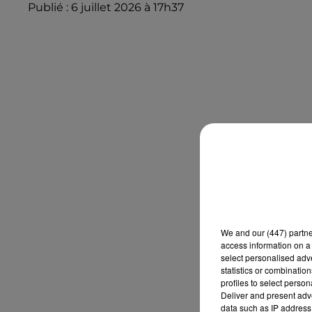
Publié : 6 juillet 2026 à 17h37
We and
our (447) partn
access information on a 
select personalised ad
statistics or combinatio
profiles to select person
Deliver and present adv
data such as IP address 