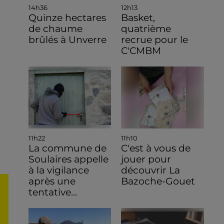
14h36
12h13
Quinze hectares
Basket,
de chaume
quatrième
brûlés à Unverre
recrue pour le
C'CMBM
11h22
11h10
La commune de
C'est à vous de
Soulaires appelle
jouer pour
à la vigilance
découvrir La
après une
Bazoche-Gouet
tentative...