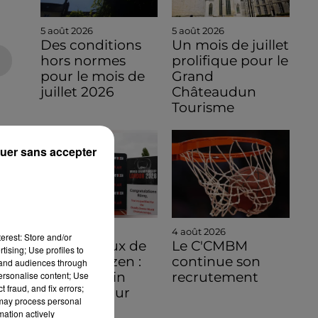
5 août 2026
5 août 2026
Des conditions
Un mois de juillet
hors normes
prolifique pour le
pour le mois de
Grand
juillet 2026
Châteaudun
Tourisme
uer sans accepter
5 août 2026
4 août 2026
erest: Store and/or
🔊 Mondiaux de
Le C'CMBM
tising; Use profiles to
Deadly Dozen :
continue son
tand audiences through
personalise content; Use
Un chartrain
recrutement
 fraud, and fix errors;
s'envole pour
 may process personal
Londres...
mation actively