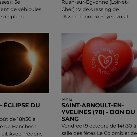
ses) : 5e
Ruan-sur-Egvonne (Loir-et-
nt de véhicules
Cher) : Vide dressing de
'exception.
l'Association du Foyer Rural.
14h12
- ÉCLIPSE DU
SAINT-ARNOULT-EN-
YVELINES (78) - DON DU
SANG
août de 18h30 à
Vendredi 9 octobre de 14h30 à 
de de Hanches :
salle des fêtes Le Colombier de
leil. Avec Frédéric