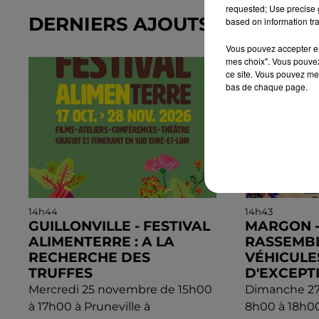
requested; Use precise g
DERNIERS AJOUTS DANS L'A
based on information tra
Vous pouvez accepter en 
mes choix". Vous pouvez
ce site. Vous pouvez met
bas de chaque page.
14h44
14h43
GUILLONVILLE - FESTIVAL
MARGON -
ALIMENTERRE : A LA
RASSEMB
RECHERCHE DES
VÉHICULE
TRUFFES
D'EXCEPT
Mercredi 25 novembre de 15h00
Dimanche 27
à 17h00 à Pruneville à
8h00 à 18h00