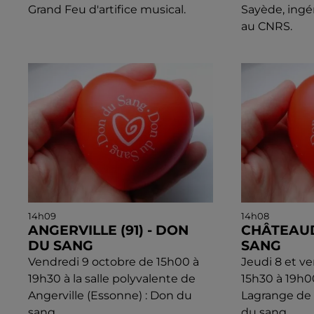
Grand Feu d'artifice musical.
Sayède, ingé
au CNRS.
14h09
14h08
ANGERVILLE (91) - DON
CHÂTEAUD
DU SANG
SANG
Vendredi 9 octobre de 15h00 à
Jeudi 8 et v
19h30 à la salle polyvalente de
15h30 à 19h00
Angerville (Essonne) : Don du
Lagrange de
sang.
du sang.