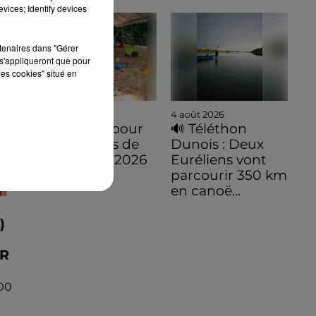
vices; Identify devices
rtenaires dans "Gérer
s'appliqueront que pour
les cookies" situé en
4 août 2026
4 août 2026
C'est parti pour
🔊 Téléthon
les Estivales de
Dunois : Deux
Comteville 2026
Euréliens vont
parcourir 350 km
en canoë...
)
ER
00