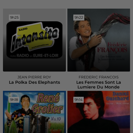
9h25
9h25
9h22
9h22
JEAN PIERRE ROY
FREDERIC FRANCOIS
La Polka Des Elephants
Les Femmes Sont La
Lumiere Du Monde
9h18
9h18
9h14
9h14