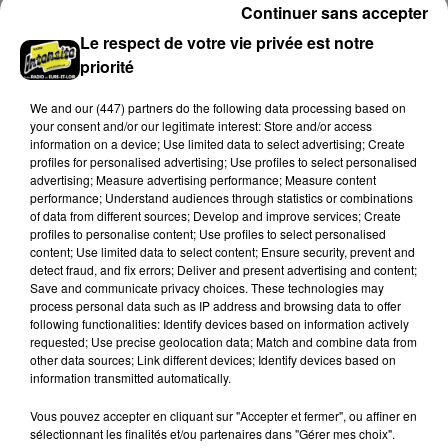
Continuer sans accepter
Le respect de votre vie privée est notre
priorité
We and
our (447) partners
do the following data processing based on
your consent and/or our legitimate interest: Store and/or access
information on a device; Use limited data to select advertising; Create
profiles for personalised advertising; Use profiles to select personalised
advertising; Measure advertising performance; Measure content
performance; Understand audiences through statistics or combinations
of data from different sources; Develop and improve services; Create
profiles to personalise content; Use profiles to select personalised
Stars'Terre 2026 : Philippe Palmieri dévoile
content; Use limited data to select content; Ensure security, prevent and
les ambitions d'un...
detect fraud, and fix errors; Deliver and present advertising and content;
Save and communicate privacy choices. These technologies may
À quelques semaines de la première édition de
process personal data such as IP address and browsing data to offer
Stars'Terre, organisée du 18 au 20 septembre 2026 au
following functionalities: Identify devices based on information actively
Château de Courtalain, Philippe Palmieri, président...
requested; Use precise geolocation data; Match and combine data from
other data sources; Link different devices; Identify devices based on
LES JEUX
information transmitted automatically.
Voir plus
Vous pouvez accepter en cliquant sur "Accepter et fermer", ou affiner en
sélectionnant les finalités et/ou partenaires dans "Gérer mes choix".