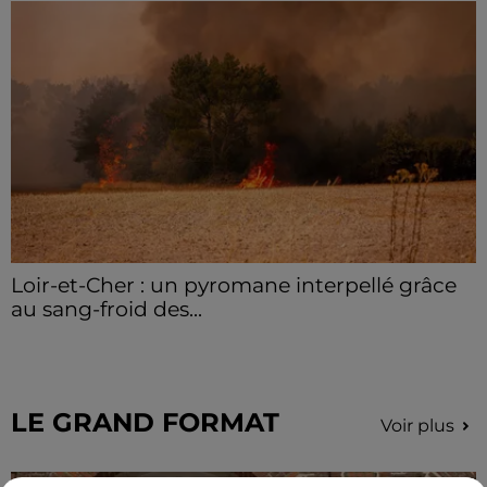
Loir-et-Cher : un pyromane interpellé grâce
au sang-froid des...
Samedi 25 juillet, plus d'une dizaine de feux de
champs et de sous-bois ont été déclenchés dans le
secteur de Fontaine-les-Côteaux, Montoire et Lunay.
Grâce...
LE GRAND FORMAT
Voir plus