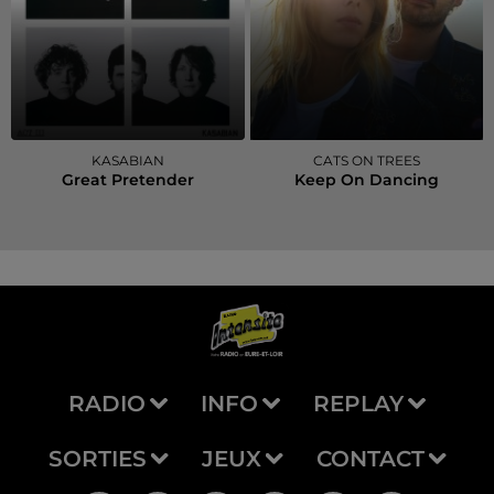
KASABIAN
CATS ON TREES
Great Pretender
Keep On Dancing
RADIO
INFO
REPLAY
SORTIES
JEUX
CONTACT