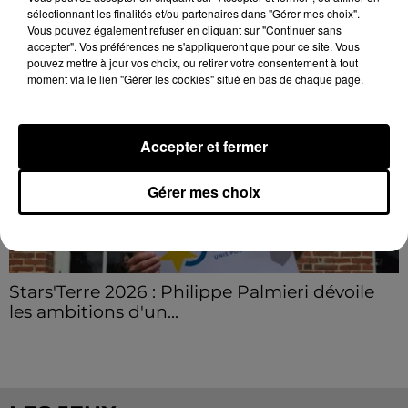
LE GRAND FORMAT
sélectionnant les finalités et/ou partenaires dans "Gérer mes choix".
Voir plus
Vous pouvez également refuser en cliquant sur "Continuer sans
accepter". Vos préférences ne s'appliqueront que pour ce site. Vous
pouvez mettre à jour vos choix, ou retirer votre consentement à tout
moment via le lien "Gérer les cookies" situé en bas de chaque page.
Accepter et fermer
Gérer mes choix
Stars'Terre 2026 : Philippe Palmieri dévoile
les ambitions d'un...
À quelques semaines de la première édition de
Stars'Terre, organisée du 18 au 20 septembre 2026 au
Château de Courtalain, Philippe Palmieri, président...