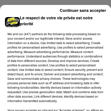
Continuer sans accepter
A LA UNE
Voir plus
Le respect de votre vie privée est notre
priorité
We and
our (447) partners
do the following data processing based on
your consent and/or our legitimate interest: Store and/or access
information on a device; Use limited data to select advertising; Create
profiles for personalised advertising; Use profiles to select personalised
advertising; Measure advertising performance; Measure content
performance; Understand audiences through statistics or combinations
of data from different sources; Develop and improve services; Create
profiles to personalise content; Use profiles to select personalised
content; Use limited data to select content; Ensure security, prevent and
detect fraud, and fix errors; Deliver and present advertising and content;
Save and communicate privacy choices. These technologies may
process personal data such as IP address and browsing data to offer
following functionalities: Identify devices based on information actively
L'EFS a besoin de vous
requested; Use precise geolocation data; Match and combine data from
Les collectes de sang restent en tension en Eure-et-
other data sources; Link different devices; Identify devices based on
Loir, avec de nombreux créneaux à réserver.
information transmitted automatically.
Vous pouvez accepter en cliquant sur "Accepter et fermer", ou affiner en