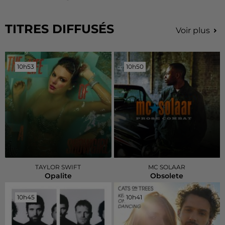
TITRES DIFFUSÉS
Voir plus
10h53
10h53
10h50
10h50
TAYLOR SWIFT
MC SOLAAR
Opalite
Obsolete
10h45
10h45
10h41
10h41