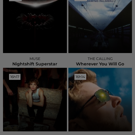
MUSE
THE CALLING
Nightshift Superstar
Wherever You Will Go
16h17
16h17
16h14
16h14