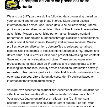
Le respect de votre vie privée est notre
priorité
We and
our (447) partners
do the following data processing based on
your consent and/or our legitimate interest: Store and/or access
information on a device; Use limited data to select advertising; Create
profiles for personalised advertising; Use profiles to select personalised
advertising; Measure advertising performance; Measure content
performance; Understand audiences through statistics or combinations
of data from different sources; Develop and improve services; Create
profiles to personalise content; Use profiles to select personalised
Quinze hectares de chaume brûlés à
content; Use limited data to select content; Ensure security, prevent and
detect fraud, and fix errors; Deliver and present advertising and content;
Unverre
Save and communicate privacy choices. These technologies may
Deux personnes ont été prises en charge par les
process personal data such as IP address and browsing data to offer
secours après avoir inhalé des fumées.
following functionalities: Identify devices based on information actively
requested; Use precise geolocation data; Match and combine data from
other data sources; Link different devices; Identify devices based on
A LA UNE
information transmitted automatically.
Voir plus
Vous pouvez accepter en cliquant sur "Accepter et fermer", ou affiner en
sélectionnant les finalités et/ou partenaires dans "Gérer mes choix".
Vous pouvez également refuser en cliquant sur "Continuer sans
accepter". Vos préférences ne s'appliqueront que pour ce site. Vous
pouvez mettre à jour vos choix, ou retirer votre consentement à tout