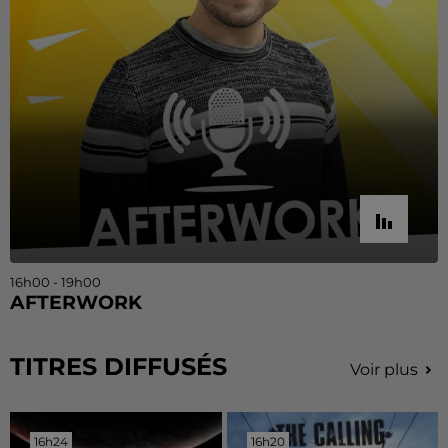
16h00 - 19h00
AFTERWORK
TITRES DIFFUSÉS
Voir plus
16h24
16h24
16h20
16h20