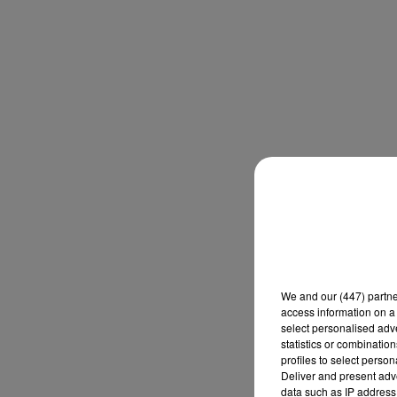
We and
our (447) partn
access information on a 
select personalised ad
statistics or combinatio
profiles to select person
Deliver and present adv
data such as IP address 