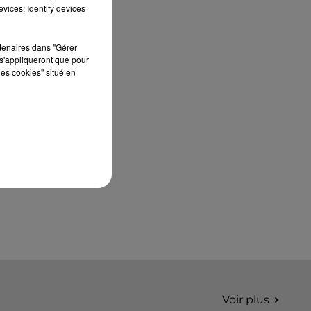
édition de Stars'Terre, organisée du 18 au 20
vices; Identify devices
septembre 2026 au Château de Courtalain,
Philippe Palmieri, président...
rtenaires dans "Gérer
s'appliqueront que pour
les cookies" situé en
Voir plus