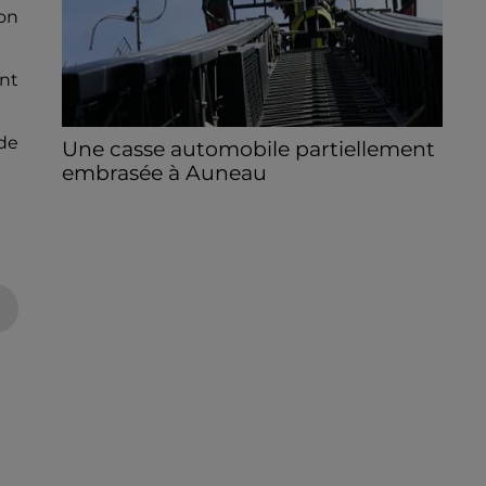
ion
nt
de
Une casse automobile partiellement
embrasée à Auneau
« chômage technique pour neuf personnes
» après le sinistre, qui a également fait un
blessé.