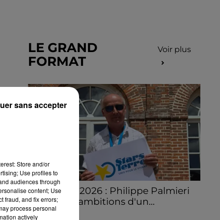
LE GRAND
Voir plus
FORMAT
uer sans accepter
erest: Store and/or
tising; Use profiles to
tand audiences through
Stars'Terre 2026 : Philippe Palmieri
personalise content; Use
 fraud, and fix errors;
dévoile les ambitions d'un...
 may process personal
À quelques semaines de la première
mation actively