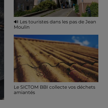
🔊 Les touristes dans les pas de Jean
Moulin
Le « tourisme de mémoire » s'invite dans
les sorties estivales de Chartres Tourisme.
Le SICTOM BBI collecte vos déchets
amiantés
La collecte se fait sous conditions et pour
un nombre limité de personnes, sur