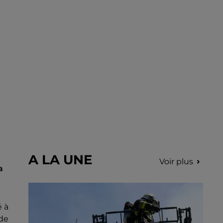
incription.
A LA UNE
Voir plus
a
é à
 de