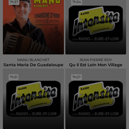
7h37
7h37
7h34
7h34
MANU BLANCHET
JEAN PIERRE ROY
Santa Maria De Guadaloupe
Qu Il Est Loin Mon Village
7h31
7h31
7h27
7h27