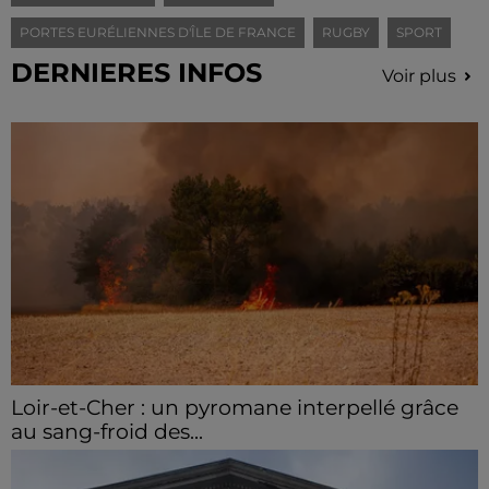
PORTES EURÉLIENNES D'ÎLE DE FRANCE
RUGBY
SPORT
DERNIERES INFOS
Voir plus
Loir-et-Cher : un pyromane interpellé grâce
au sang-froid des...
Samedi 25 juillet, plus d'une dizaine de feux de
champs et de sous-bois ont été déclenchés dans le