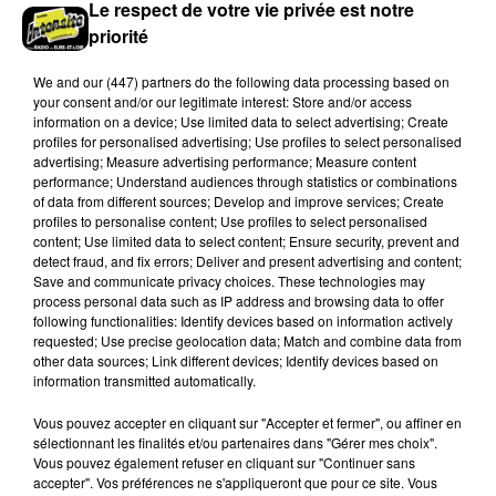
Le respect de votre vie privée est notre
priorité
We and
our (447) partners
do the following data processing based on
your consent and/or our legitimate interest: Store and/or access
information on a device; Use limited data to select advertising; Create
profiles for personalised advertising; Use profiles to select personalised
advertising; Measure advertising performance; Measure content
performance; Understand audiences through statistics or combinations
of data from different sources; Develop and improve services; Create
Stars'Terre 2026 : Philippe Palmieri dévoile
profiles to personalise content; Use profiles to select personalised
les ambitions d'un...
content; Use limited data to select content; Ensure security, prevent and
detect fraud, and fix errors; Deliver and present advertising and content;
À quelques semaines de la première édition de
Save and communicate privacy choices. These technologies may
Stars'Terre, organisée du 18 au 20 septembre 2026 au
process personal data such as IP address and browsing data to offer
Château de Courtalain, Philippe Palmieri, président...
following functionalities: Identify devices based on information actively
requested; Use precise geolocation data; Match and combine data from
LES JEUX
other data sources; Link different devices; Identify devices based on
Voir plus
information transmitted automatically.
Vous pouvez accepter en cliquant sur "Accepter et fermer", ou affiner en
sélectionnant les finalités et/ou partenaires dans "Gérer mes choix".
Vous pouvez également refuser en cliquant sur "Continuer sans
accepter". Vos préférences ne s'appliqueront que pour ce site. Vous