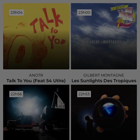
23h04
23h04
23h00
23h00
ANOTR
GILBERT MONTAGNE
Talk To You (feat 54 Utlra)
Les Sunlights Des Tropiques
22h56
22h56
22h53
22h53