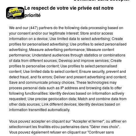
Le « tourisme de mémoire » s'invite dans les sorties
Le respect de votre vie privée est notre
estivales de Chartres Tourisme.
priorité
We and
our (447) partners
do the following data processing based on
your consent and/or our legitimate interest: Store and/or access
information on a device; Use limited data to select advertising; Create
profiles for personalised advertising; Use profiles to select personalised
advertising; Measure advertising performance; Measure content
performance; Understand audiences through statistics or combinations
of data from different sources; Develop and improve services; Create
profiles to personalise content; Use profiles to select personalised
content; Use limited data to select content; Ensure security, prevent and
detect fraud, and fix errors; Deliver and present advertising and content;
Le SICTOM BBI collecte vos déchets
Save and communicate privacy choices. These technologies may
amiantés
process personal data such as IP address and browsing data to offer
La collecte se fait sous conditions et pour un nombre
following functionalities: Identify devices based on information actively
requested; Use precise geolocation data; Match and combine data from
limité de personnes, sur incription.
other data sources; Link different devices; Identify devices based on
information transmitted automatically.
A LA UNE
Voir plus
Vous pouvez accepter en cliquant sur "Accepter et fermer", ou affiner en
sélectionnant les finalités et/ou partenaires dans "Gérer mes choix".
Vous pouvez également refuser en cliquant sur "Continuer sans