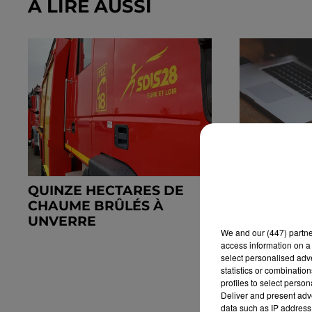
À LIRE AUSSI
QUINZE HECTARES DE
DES TENT
CHAUME BRÛLÉS À
FRAUDES 
UNVERRE
We and
our (447) partn
access information on a 
select personalised ad
statistics or combinatio
profiles to select person
Deliver and present adv
data such as IP address 