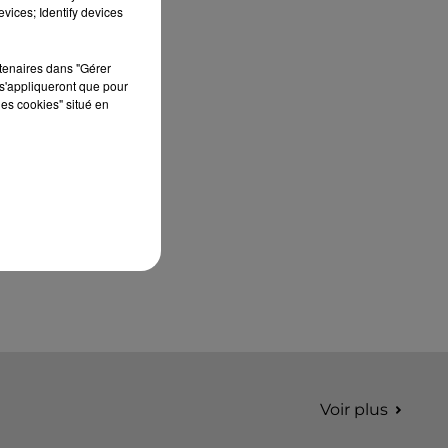
septembre 2026 au Château de Courtalain,
vices; Identify devices
Philippe Palmieri, président...
rtenaires dans "Gérer
s'appliqueront que pour
les cookies" situé en
Voir plus