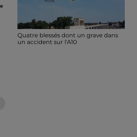
se
Quatre blessés dont un grave dans
un accident sur l'A10
Le choc a eu lieu dans la matinée, vendredi
7 août à hauteur de Sainville en direction
d'Orléans.