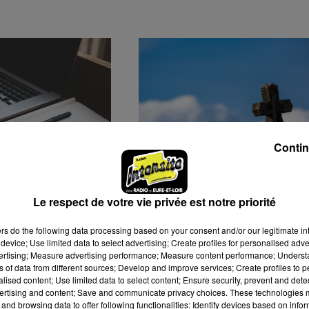
Contin
ATIVES DE
DES VOLS À RÉPÉTITION
Le respect de votre vie privée est notre priorité
À MAINVILLIERS
DANS LE CIMETIÈRE DE
THIRON-GARDAIS
ers
do the following data processing based on your consent and/or our legitimate int
device; Use limited data to select advertising; Create profiles for personalised adver
vertising; Measure advertising performance; Measure content performance; Unders
ns of data from different sources; Develop and improve services; Create profiles to 
alised content; Use limited data to select content; Ensure security, prevent and detect
ertising and content; Save and communicate privacy choices. These technologies
and browsing data to offer following functionalities: Identify devices based on infor