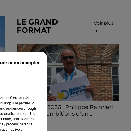
LE GRAND
Voir plus
FORMAT
uer sans accepter
erest: Store and/or
tising; Use profiles to
Stars'Terre 2026 : Philippe Palmieri
tand audiences through
dévoile les ambitions d'un...
personalise content; Use
 fraud, and fix errors;
À quelques semaines de la première
 may process personal
édition de Stars'Terre, organisée du 18 au 20
mation actively