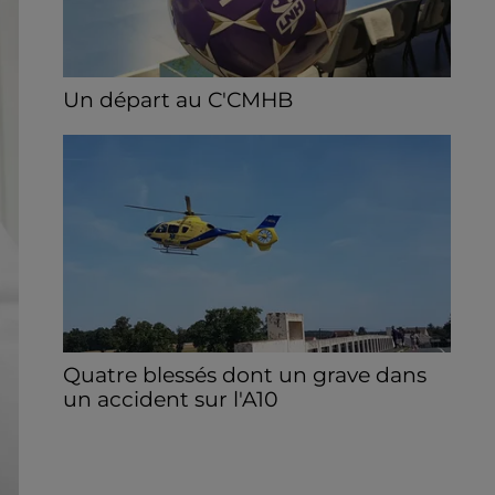
Un départ au C'CMHB
Le club chartrain a officialisé, vendredi 7
août, le départ de Guilherme Borges.
Quatre blessés dont un grave dans
un accident sur l'A10
Le choc a eu lieu dans la matinée, vendredi
7 août à hauteur de Sainville en direction
d'Orléans.