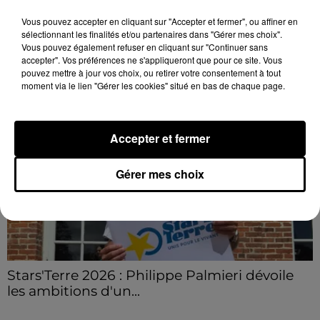
avec des départs aussi importants que les retours.
Vous pouvez accepter en cliquant sur "Accepter et fermer", ou affiner en
sélectionnant les finalités et/ou partenaires dans "Gérer mes choix".
Vous pouvez également refuser en cliquant sur "Continuer sans
LE GRAND FORMAT
Voir plus
accepter". Vos préférences ne s'appliqueront que pour ce site. Vous
pouvez mettre à jour vos choix, ou retirer votre consentement à tout
moment via le lien "Gérer les cookies" situé en bas de chaque page.
Accepter et fermer
Gérer mes choix
Stars'Terre 2026 : Philippe Palmieri dévoile
les ambitions d'un...
À quelques semaines de la première édition de