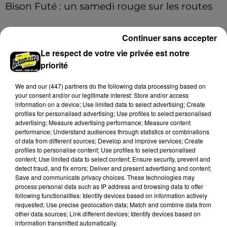
Bison Futé : un samedi rouge sur les routes
C'est l'un des week-ends les plus chargés de l'été,
avec des départs aussi importants que les retours.
Continuer sans accepter
Le respect de votre vie privée est notre
A LA UNE
Voir plus
priorité
We and
our (447) partners
do the following data processing based on
your consent and/or our legitimate interest: Store and/or access
information on a device; Use limited data to select advertising; Create
profiles for personalised advertising; Use profiles to select personalised
advertising; Measure advertising performance; Measure content
performance; Understand audiences through statistics or combinations
of data from different sources; Develop and improve services; Create
profiles to personalise content; Use profiles to select personalised
content; Use limited data to select content; Ensure security, prevent and
detect fraud, and fix errors; Deliver and present advertising and content;
Save and communicate privacy choices. These technologies may
process personal data such as IP address and browsing data to offer
following functionalities: Identify devices based on information actively
requested; Use precise geolocation data; Match and combine data from
Bison Futé : un samedi rouge sur les routes
other data sources; Link different devices; Identify devices based on
information transmitted automatically.
C'est l'un des week-ends les plus chargés de l'été,