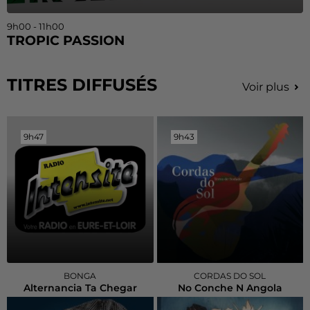
9h00 - 11h00
TROPIC PASSION
TITRES DIFFUSÉS
Voir plus
9h47
9h47
9h43
9h43
BONGA
CORDAS DO SOL
Alternancia Ta Chegar
No Conche N Angola