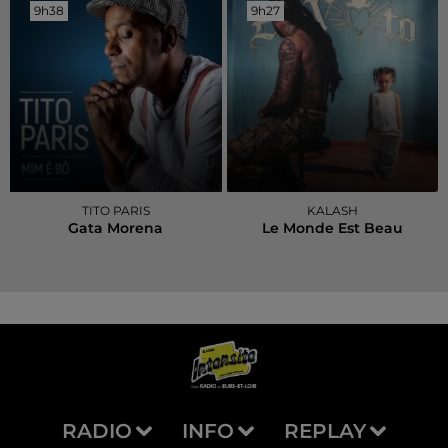
9h38
9h38
9h27
9h27
TITO PARIS
KALASH
Gata Morena
Le Monde Est Beau
RADIO
INFO
REPLAY