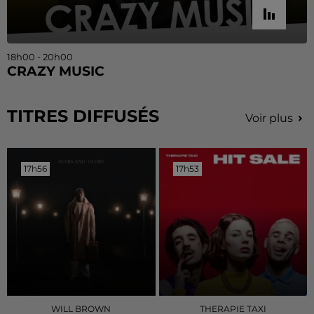
18h00 - 20h00
CRAZY MUSIC
TITRES DIFFUSÉS
Voir plus
17h56
17h56
17h53
17h53
WILL BROWN
THERAPIE TAXI