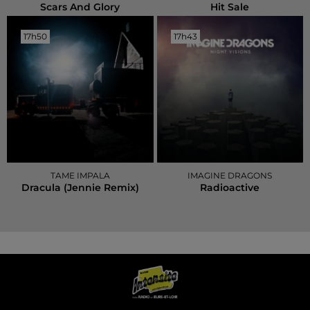
Scars And Glory
Hit Sale
17h50
17h50
17h43
17h43
TAME IMPALA
IMAGINE DRAGONS
Dracula (jennie Remix)
Radioactive