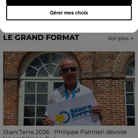
connaissent la...
Gérer mes choix
Le C'CMBM affrontera un autre club de la région
Centre à l'occasion des 32es de finale de la Coupe de
France.
LE GRAND FORMAT
Voir plus
Stars'Terre 2026 : Philippe Palmieri dévoile