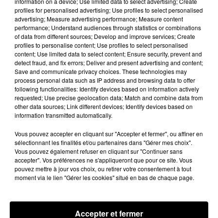
information on a device; Use limited data to select advertising; Create
Nottonville : un feu de cabanon de jardin
profiles for personalised advertising; Use profiles to select personalised
mobilise 13 sapeurs-pompiers
advertising; Measure advertising performance; Measure content
Un incendie s'est déclaré en début d'après-midi 8
performance; Understand audiences through statistics or combinations
of data from different sources; Develop and improve services; Create
août dans le jardin d'une habitation à Nottonville.
profiles to personalise content; Use profiles to select personalised
L'intervention rapide des secours a permis
content; Use limited data to select content; Ensure security, prevent and
d'éteindre...
detect fraud, and fix errors; Deliver and present advertising and content;
A LA UNE
Voir plus
Save and communicate privacy choices. These technologies may
process personal data such as IP address and browsing data to offer
following functionalities: Identify devices based on information actively
requested; Use precise geolocation data; Match and combine data from
other data sources; Link different devices; Identify devices based on
information transmitted automatically.
Vous pouvez accepter en cliquant sur "Accepter et fermer", ou affiner en
sélectionnant les finalités et/ou partenaires dans "Gérer mes choix".
Vous pouvez également refuser en cliquant sur "Continuer sans
accepter". Vos préférences ne s'appliqueront que pour ce site. Vous
pouvez mettre à jour vos choix, ou retirer votre consentement à tout
moment via le lien "Gérer les cookies" situé en bas de chaque page.
Accepter et fermer
Coupe de France : les basketteurs chartrains