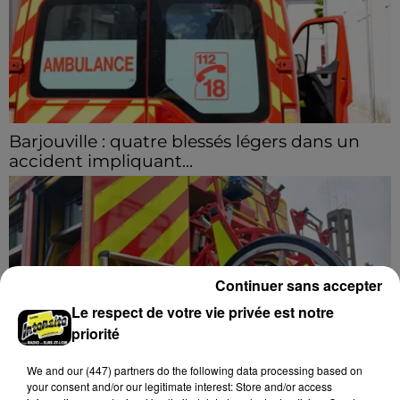
Barjouville : quatre blessés légers dans un
accident impliquant...
La circulation a été fortement perturbée ce samedi
après-midi sur la D910 à hauteur de Barjouville à la
suite d'une collision entre trois véhicules. Quatre...
Continuer sans accepter
Le respect de votre vie privée est notre
priorité
We and
our (447) partners
do the following data processing based on
your consent and/or our legitimate interest: Store and/or access