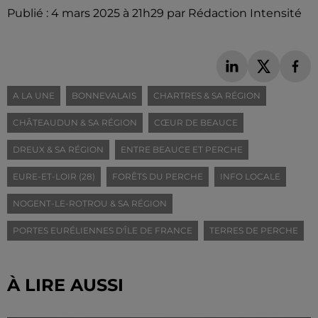
Publié : 4 mars 2025 à 21h29 par Rédaction Intensité
A LA UNE
BONNEVALAIS
CHARTRES & SA RÉGION
CHÂTEAUDUN & SA RÉGION
CŒUR DE BEAUCE
DREUX & SA RÉGION
ENTRE BEAUCE ET PERCHE
EURE-ET-LOIR (28)
FORÊTS DU PERCHE
INFO LOCALE
NOGENT-LE-ROTROU & SA RÉGION
PORTES EURÉLIENNES D'ÎLE DE FRANCE
TERRES DE PERCHE
À LIRE AUSSI