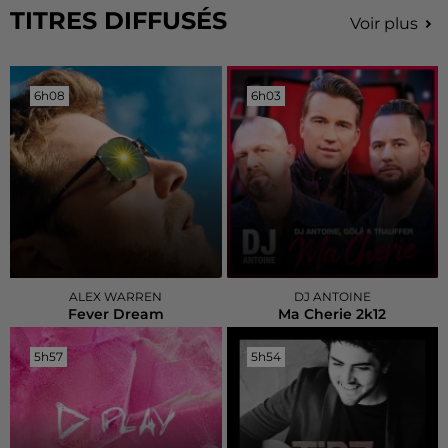
TITRES DIFFUSÉS
Voir plus
6h08
6h08
6h03
6h03
ALEX WARREN
DJ ANTOINE
Fever Dream
Ma Cherie 2k12
5h57
5h57
5h54
5h54