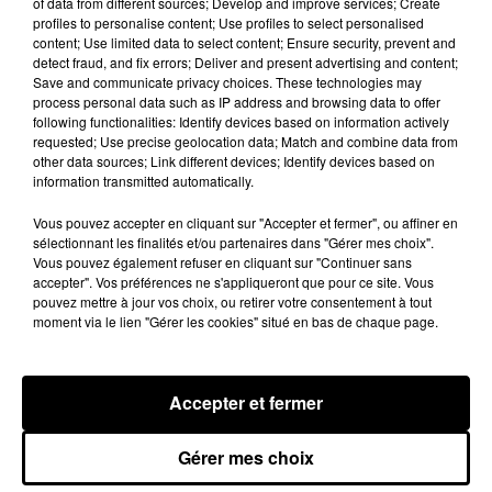
of data from different sources; Develop and improve services; Create
profiles to personalise content; Use profiles to select personalised
content; Use limited data to select content; Ensure security, prevent and
detect fraud, and fix errors; Deliver and present advertising and content;
Save and communicate privacy choices. These technologies may
process personal data such as IP address and browsing data to offer
following functionalities: Identify devices based on information actively
requested; Use precise geolocation data; Match and combine data from
other data sources; Link different devices; Identify devices based on
information transmitted automatically.
Vous pouvez accepter en cliquant sur "Accepter et fermer", ou affiner en
sélectionnant les finalités et/ou partenaires dans "Gérer mes choix".
Vous pouvez également refuser en cliquant sur "Continuer sans
accepter". Vos préférences ne s'appliqueront que pour ce site. Vous
pouvez mettre à jour vos choix, ou retirer votre consentement à tout
moment via le lien "Gérer les cookies" situé en bas de chaque page.
Loir-et-Cher : un pyromane interpellé grâce
au sang-froid des...
Samedi 25 juillet, plus d'une dizaine de feux de
Accepter et fermer
champs et de sous-bois ont été déclenchés dans le
secteur de Fontaine-les-Côteaux, Montoire et Lunay.
Gérer mes choix
Grâce...
LE GRAND FORMAT
Voir plus