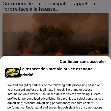
Gommerville : la municipalité rappelle à
l'ordre face à la hausse...
Incrustation de déchets, déjections sur les sites
symboliques et temps communal gaspillé : face à la
hausse des incivilités, la mairie de Gommerville
hausse...
Continuer sans accepter
Le respect de votre vie privée est notre
priorité
Loir-et-Cher : un pyromane interpellé grâce
au sang-froid des...
We and
our (447) partners
do the following data processing based on
Samedi 25 juillet, plus d'une dizaine de feux de
your consent and/or our legitimate interest: Store and/or access
information on a device; Use limited data to select advertising; Create
champs et de sous-bois ont été déclenchés dans le
profiles for personalised advertising; Use profiles to select personalised
secteur de Fontaine-les-Côteaux, Montoire et Lunay.
advertising; Measure advertising performance; Measure content
Grâce...
performance; Understand audiences through statistics or combinations
A LA UNE
Voir plus