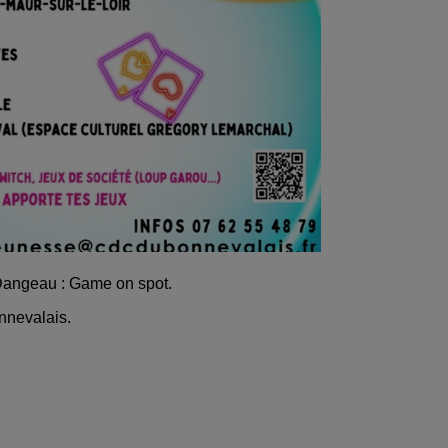
e Dangeau : Game on spot.
nnevalais.