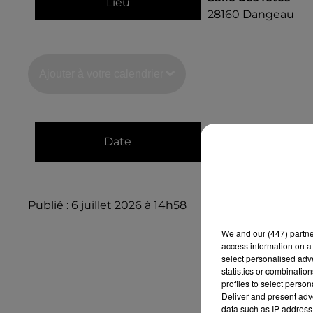
Lieu
28160
Dangeau
Ajouter à votre calendrier
du
28 juillet 2026 
Date
au
28 juillet 2026 
Publié : 6 juillet 2026 à 14h58
We and
our (447) partn
access information on a 
select personalised ad
statistics or combinatio
profiles to select person
Deliver and present adv
data such as IP address 