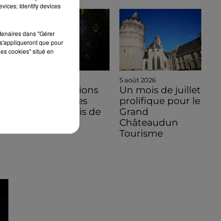
vices; Identify devices
rtenaires dans "Gérer
s'appliqueront que pour
les cookies" situé en
5 août 2026
5 août 2026
Des conditions
Un mois de juillet
hors normes
prolifique pour le
pour le mois de
Grand
juillet 2026
Châteaudun
Tourisme