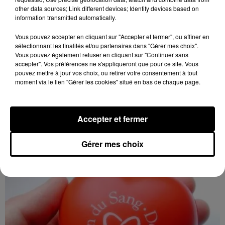
other data sources; Link different devices; Identify devices based on
information transmitted automatically.
Vous pouvez accepter en cliquant sur "Accepter et fermer", ou affiner en
sélectionnant les finalités et/ou partenaires dans "Gérer mes choix".
Vous pouvez également refuser en cliquant sur "Continuer sans
accepter". Vos préférences ne s'appliqueront que pour ce site. Vous
pouvez mettre à jour vos choix, ou retirer votre consentement à tout
moment via le lien "Gérer les cookies" situé en bas de chaque page.
6 août 2026
LES ROCHES-L'ÉVÊQUE (41) - VIDE-
GRENIERS DE LA BERNACHE
Accepter et fermer
Dimanche 27 septembre, Les Roches-l'Évêque (Loir-
et-Cher), ancien terrain de camping : Vide-greniers de
Gérer mes choix
la Bernache.