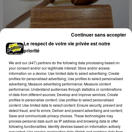
Continuer sans accepter
6 août 2026
Le respect de votre vie privée est notre
LE COUDRAY - VENTE AUX ENCHÈRES :
priorité
AUTOMOBILES 1/43E
Mardi 22 septembre et 8 décembre à 10h00 à
We and
our (447) partners
do the following data processing based on
your consent and/or our legitimate interest: Store and/or access
l'Espace des ventes du Coudray : vente aux enchères.
information on a device; Use limited data to select advertising; Create
Automobiles 1/43e.
profiles for personalised advertising; Use profiles to select personalised
advertising; Measure advertising performance; Measure content
performance; Understand audiences through statistics or combinations
of data from different sources; Develop and improve services; Create
profiles to personalise content; Use profiles to select personalised
content; Use limited data to select content; Ensure security, prevent and
detect fraud, and fix errors; Deliver and present advertising and content;
Save and communicate privacy choices. These technologies may
process personal data such as IP address and browsing data to offer
following functionalities: Identify devices based on information actively
requested; Use precise geolocation data; Match and combine data from