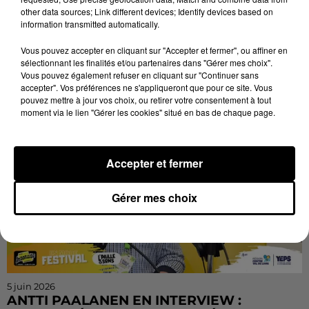
other data sources; Link different devices; Identify devices based on
5 juin 2026
information transmitted automatically.
YOUTHIE OUVRE LA 12ᵉ ÉDITION DE
L'PAILLE À SONS - INTERVIEW
Vous pouvez accepter en cliquant sur "Accepter et fermer", ou affiner en
Multi-instrumentiste reconnue de la scène reggae et
sélectionnant les finalités et/ou partenaires dans "Gérer mes choix".
dub, Youthie donnera le coup d'envoi de la 12ᵉ édition
Vous pouvez également refuser en cliquant sur "Continuer sans
accepter". Vos préférences ne s'appliqueront que pour ce site. Vous
de L'Paille à Sons. Une artiste à découvrir avant...
pouvez mettre à jour vos choix, ou retirer votre consentement à tout
moment via le lien "Gérer les cookies" situé en bas de chaque page.
Accepter et fermer
Gérer mes choix
5 juin 2026
ANTTI PAALANEN EN INTERVIEW :