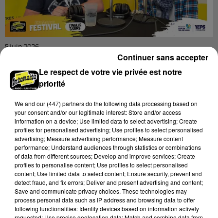
5 juin 2026
DÉCOUVREZ LES COULISSES DE L'PAILLE À
Continuer sans accepter
SONS AVEC GRÉGOIRE JEAN ET...
Le respect de votre vie privée est notre
Qu'allons-nous découvrir cette année à L'Paille à
priorité
Sons, réponse avec le comité d'organisation
We and
our (447) partners
do the following data processing based on
your consent and/or our legitimate interest: Store and/or access
information on a device; Use limited data to select advertising; Create
profiles for personalised advertising; Use profiles to select personalised
advertising; Measure advertising performance; Measure content
performance; Understand audiences through statistics or combinations
of data from different sources; Develop and improve services; Create
profiles to personalise content; Use profiles to select personalised
content; Use limited data to select content; Ensure security, prevent and
detect fraud, and fix errors; Deliver and present advertising and content;
Save and communicate privacy choices. These technologies may
process personal data such as IP address and browsing data to offer
following functionalities: Identify devices based on information actively
requested; Use precise geolocation data; Match and combine data from