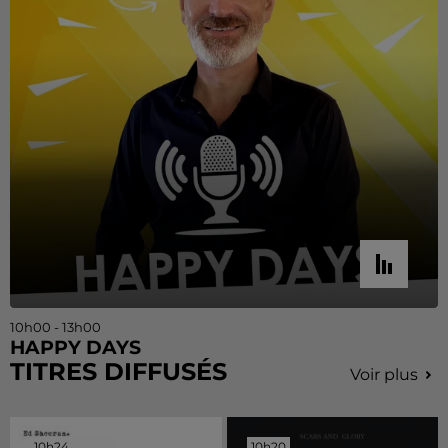
10h00 - 13h00
HAPPY DAYS
TITRES DIFFUSÉS
Voir plus
10h24
10h24
10h20
10h20