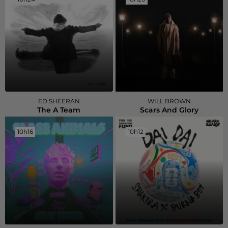
ED SHEERAN
WILL BROWN
The A Team
Scars And Glory
10h16
10h16
10h12
10h12