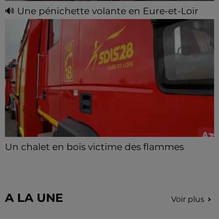
🔊 Une pénichette volante en Eure-et-Loir
Les riverains de la Bourdinière Saint Loup ont pu
observer un drôle d'oiseau, jeudi 06 août, en milieu
de matinée. Une pénichette non pas sur l'eau mais
dans...
Un chalet en bois victime des flammes
Le feu s'est déclaré dans la nuit de jeudi à vendredi à
Beaumont-les-Autels.
A LA UNE
Voir plus