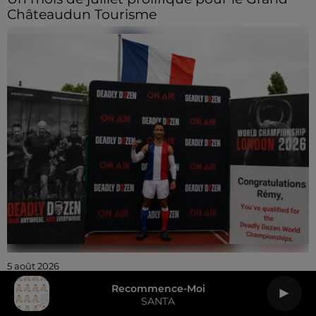
Châteaudun Tourisme
5 août 2026
🔊 Mondiaux de Deadly Dozen : Un chartrain
Recommence-Moi
s'envole pour Londres...
SANTA