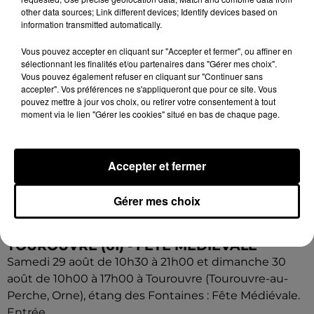
other data sources; Link different devices; Identify devices based on
information transmitted automatically.
Vous pouvez accepter en cliquant sur "Accepter et fermer", ou affiner en
sélectionnant les finalités et/ou partenaires dans "Gérer mes choix".
Vous pouvez également refuser en cliquant sur "Continuer sans
accepter". Vos préférences ne s'appliqueront que pour ce site. Vous
pouvez mettre à jour vos choix, ou retirer votre consentement à tout
moment via le lien "Gérer les cookies" situé en bas de chaque page.
Accepter et fermer
Gérer mes choix
5 août 2026
TOUROUVRE (61) - FÊTE MÉDIÉVALE
Samedi 29 août de 10h30 à 21h00 et dimanche 30
août de 10h00 à 17h00 à Tourouvre (Tourouvre-au-
Perche, Orne), étang des Fontaines : Fête Médiévale.
Entrée...