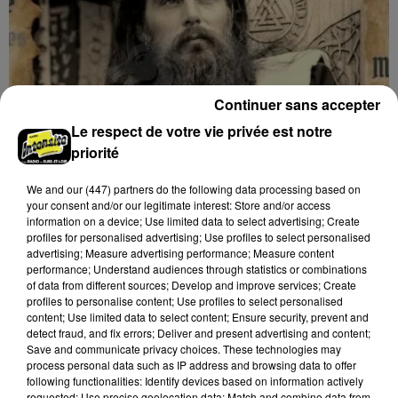
Continuer sans accepter
Le respect de votre vie privée est notre
priorité
We and
our (447) partners
do the following data processing based on
your consent and/or our legitimate interest: Store and/or access
information on a device; Use limited data to select advertising; Create
profiles for personalised advertising; Use profiles to select personalised
advertising; Measure advertising performance; Measure content
5 août 2026
performance; Understand audiences through statistics or combinations
TOUROUVRE (61) - FÊTE MÉDIÉVALE
of data from different sources; Develop and improve services; Create
profiles to personalise content; Use profiles to select personalised
Samedi 29 août de 10h30 à 21h00 et dimanche 30
content; Use limited data to select content; Ensure security, prevent and
août de 10h00 à 17h00 à Tourouvre (Tourouvre-au-
detect fraud, and fix errors; Deliver and present advertising and content;
Perche, Orne), étang des Fontaines : Fête Médiévale.
Save and communicate privacy choices. These technologies may
process personal data such as IP address and browsing data to offer
Entrée...
following functionalities: Identify devices based on information actively
requested; Use precise geolocation data; Match and combine data from