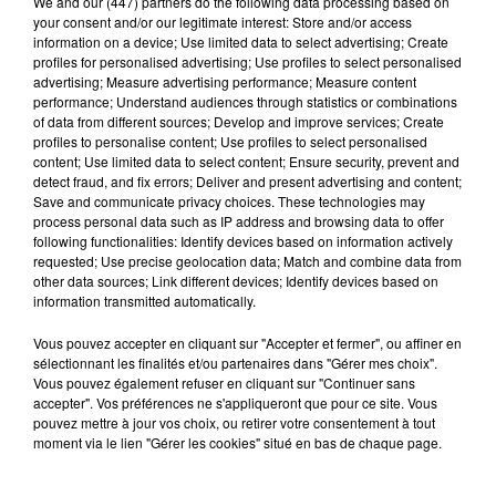
We and
our (447) partners
do the following data processing based on
your consent and/or our legitimate interest: Store and/or access
information on a device; Use limited data to select advertising; Create
profiles for personalised advertising; Use profiles to select personalised
advertising; Measure advertising performance; Measure content
performance; Understand audiences through statistics or combinations
Intégrez le plus grand chœur d'Europe pour
of data from different sources; Develop and improve services; Create
un concert exceptionnel...
profiles to personalise content; Use profiles to select personalised
content; Use limited data to select content; Ensure security, prevent and
Vous pouvez donner de la voix en devenant choriste
detect fraud, and fix errors; Deliver and present advertising and content;
pour un concert à venir au Colisée.
Save and communicate privacy choices. These technologies may
process personal data such as IP address and browsing data to offer
following functionalities: Identify devices based on information actively
A LA UNE
Voir plus
requested; Use precise geolocation data; Match and combine data from
other data sources; Link different devices; Identify devices based on
information transmitted automatically.
Vous pouvez accepter en cliquant sur "Accepter et fermer", ou affiner en
sélectionnant les finalités et/ou partenaires dans "Gérer mes choix".
Vous pouvez également refuser en cliquant sur "Continuer sans
accepter". Vos préférences ne s'appliqueront que pour ce site. Vous
pouvez mettre à jour vos choix, ou retirer votre consentement à tout
moment via le lien "Gérer les cookies" situé en bas de chaque page.