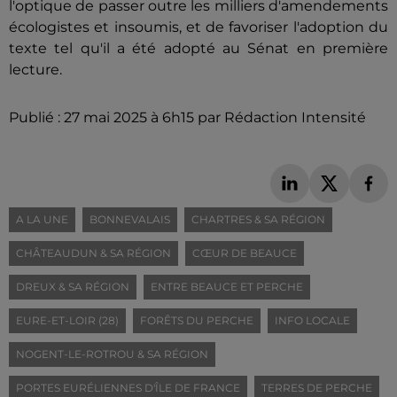
l'optique de passer outre les milliers d'amendements
écologistes et insoumis, et de favoriser l'adoption du
texte tel qu'il a été adopté au Sénat en première
lecture.
Publié : 27 mai 2025 à 6h15 par Rédaction Intensité
A LA UNE
BONNEVALAIS
CHARTRES & SA RÉGION
CHÂTEAUDUN & SA RÉGION
CŒUR DE BEAUCE
DREUX & SA RÉGION
ENTRE BEAUCE ET PERCHE
EURE-ET-LOIR (28)
FORÊTS DU PERCHE
INFO LOCALE
NOGENT-LE-ROTROU & SA RÉGION
PORTES EURÉLIENNES D'ÎLE DE FRANCE
TERRES DE PERCHE