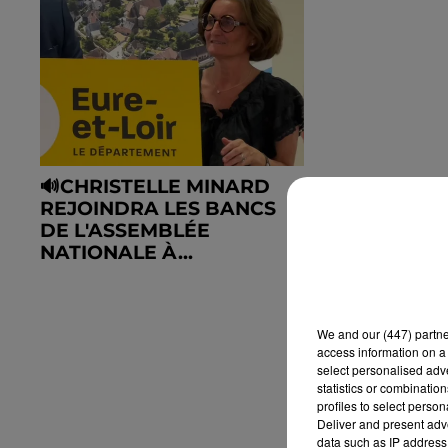
🔊CHRISTELLE MINARD
REJOINDRA LES BANCS
DE L'ASSEMBLÉE
NATIONALE À...
We and
our (447) partn
access information on a 
select personalised ad
statistics or combinatio
profiles to select person
Deliver and present adv
data such as IP address 