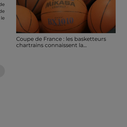
 de
 de
le
Coupe de France : les basketteurs
chartrains connaissent la...
Le C'CMBM affrontera un autre club de la
région Centre à l'occasion des 32es de finale
de la Coupe de France.