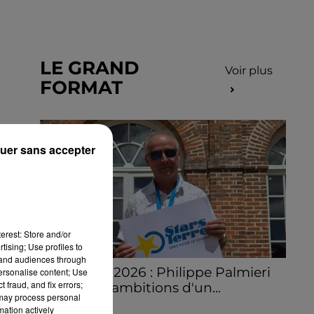
LE GRAND
Voir plus
FORMAT
uer sans accepter
erest: Store and/or
tising; Use profiles to
tand audiences through
Stars'Terre 2026 : Philippe Palmieri
personalise content; Use
 fraud, and fix errors;
dévoile les ambitions d'un...
 may process personal
À quelques semaines de la première
mation actively