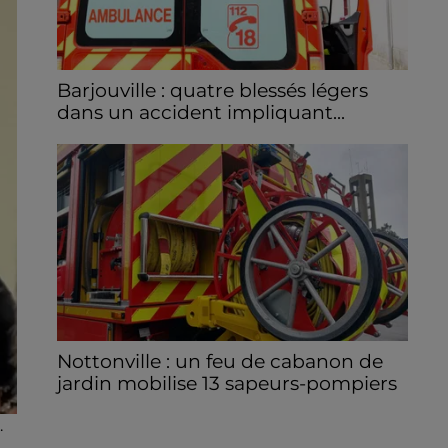
Barjouville : quatre blessés légers
dans un accident impliquant...
La circulation a été fortement perturbée ce
samedi après-midi sur la D910 à hauteur de
Barjouville à la suite d'une collision entre
trois véhicules. Quatre...
Nottonville : un feu de cabanon de
jardin mobilise 13 sapeurs-pompiers
Un incendie s'est déclaré en début d'après-
.
midi 8 août dans le jardin d'une habitation à