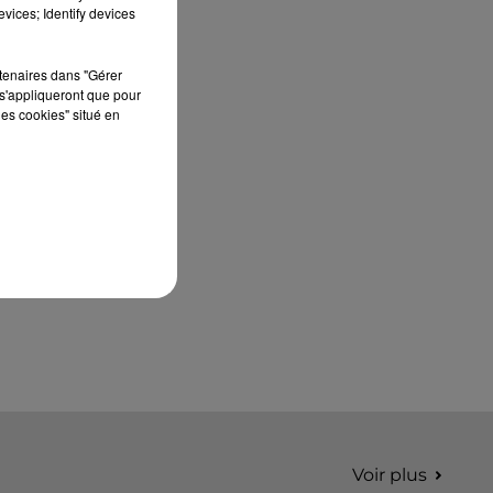
édition de Stars'Terre, organisée du 18 au 20
vices; Identify devices
septembre 2026 au Château de Courtalain,
Philippe Palmieri, président...
rtenaires dans "Gérer
s'appliqueront que pour
les cookies" situé en
Voir plus