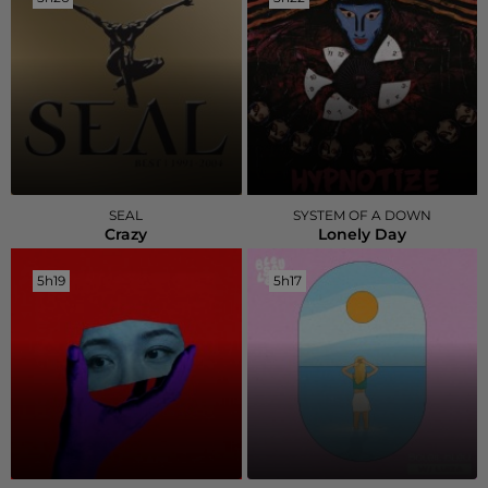
SEAL
SYSTEM OF A DOWN
Crazy
Lonely Day
5h19
5h19
5h17
5h17