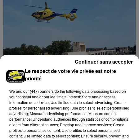
Continuer sans accepter
Quatre blessés dont un grave dans un
accident sur l'A10
Le respect de votre vie privée est notre
Le choc a eu lieu dans la matinée, vendredi 7 août à
priorité
hauteur de Sainville en direction d'Orléans.
We and
our (447) partners
do the following data processing based on
your consent and/or our legitimate interest: Store and/or access
LE GRAND FORMAT
Voir plus
information on a device; Use limited data to select advertising; Create
profiles for personalised advertising; Use profiles to select personalised
advertising; Measure advertising performance; Measure content
performance; Understand audiences through statistics or combinations
of data from different sources; Develop and improve services; Create
profiles to personalise content; Use profiles to select personalised
content; Use limited data to select content; Ensure security, prevent and