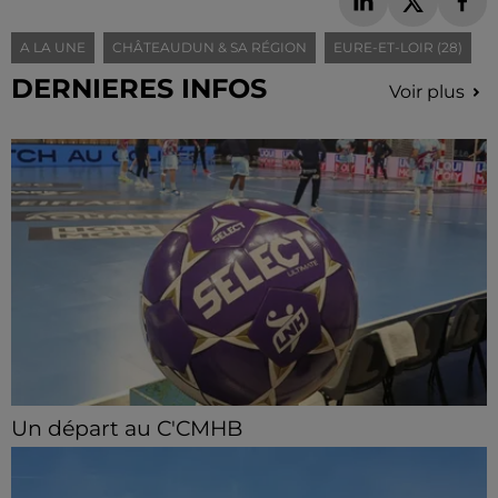
A LA UNE
CHÂTEAUDUN & SA RÉGION
EURE-ET-LOIR (28)
DERNIERES INFOS
Voir plus
Un départ au C'CMHB
Le club chartrain a officialisé, vendredi 7 août, le
départ de Guilherme Borges.