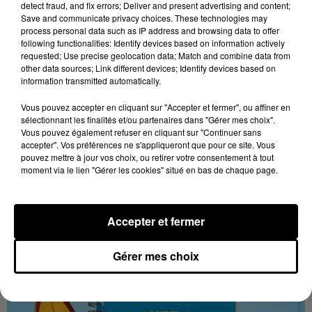
detect fraud, and fix errors; Deliver and present advertising and content;
Save and communicate privacy choices. These technologies may
process personal data such as IP address and browsing data to offer
following functionalities: Identify devices based on information actively
requested; Use precise geolocation data; Match and combine data from
other data sources; Link different devices; Identify devices based on
information transmitted automatically.
Vous pouvez accepter en cliquant sur "Accepter et fermer", ou affiner en
sélectionnant les finalités et/ou partenaires dans "Gérer mes choix".
Stars'Terre 2026 : Philippe Palmieri dévoile
Vous pouvez également refuser en cliquant sur "Continuer sans
les ambitions d'un...
accepter". Vos préférences ne s'appliqueront que pour ce site. Vous
pouvez mettre à jour vos choix, ou retirer votre consentement à tout
À quelques semaines de la première édition de
moment via le lien "Gérer les cookies" situé en bas de chaque page.
Stars'Terre, organisée du 18 au 20 septembre 2026 au
Château de Courtalain, Philippe Palmieri, président...
LES JEUX
Accepter et fermer
Voir plus
Gérer mes choix