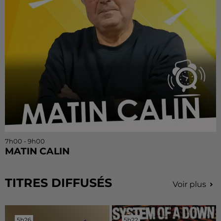
7h00 - 9h00
MATIN CALIN
TITRES DIFFUSÉS
Voir plus
5h26
5h26
5h22
5h22