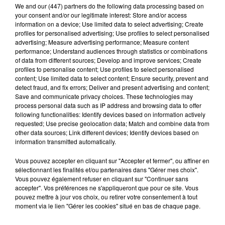
We and
our (447) partners
do the following data processing based on
your consent and/or our legitimate interest: Store and/or access
information on a device; Use limited data to select advertising; Create
profiles for personalised advertising; Use profiles to select personalised
Une casse automobile partiellement
advertising; Measure advertising performance; Measure content
performance; Understand audiences through statistics or combinations
embrasée à Auneau
of data from different sources; Develop and improve services; Create
« chômage technique pour neuf personnes » après le
profiles to personalise content; Use profiles to select personalised
sinistre, qui a également fait un blessé.
content; Use limited data to select content; Ensure security, prevent and
detect fraud, and fix errors; Deliver and present advertising and content;
Save and communicate privacy choices. These technologies may
LE GRAND FORMAT
process personal data such as IP address and browsing data to offer
Voir plus
following functionalities: Identify devices based on information actively
requested; Use precise geolocation data; Match and combine data from
other data sources; Link different devices; Identify devices based on
information transmitted automatically.
Vous pouvez accepter en cliquant sur "Accepter et fermer", ou affiner en
sélectionnant les finalités et/ou partenaires dans "Gérer mes choix".
Vous pouvez également refuser en cliquant sur "Continuer sans
accepter". Vos préférences ne s'appliqueront que pour ce site. Vous
pouvez mettre à jour vos choix, ou retirer votre consentement à tout
moment via le lien "Gérer les cookies" situé en bas de chaque page.