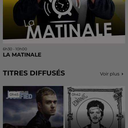
6h30 - 10h00
LA MATINALE
TITRES DIFFUSÉS
Voir plus
0h45
0h45
0h42
0h42