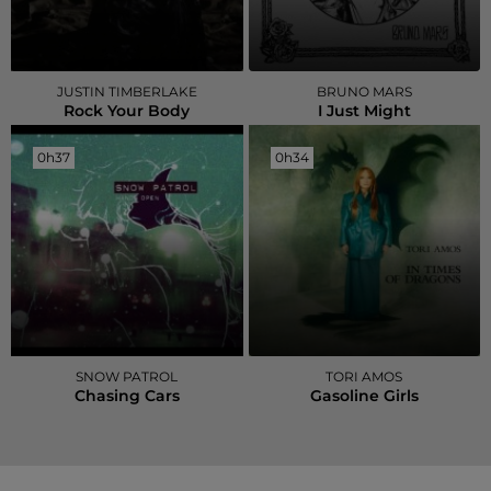
JUSTIN TIMBERLAKE
BRUNO MARS
Rock Your Body
I Just Might
0h37
0h37
0h34
0h34
SNOW PATROL
TORI AMOS
Chasing Cars
Gasoline Girls