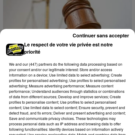
Continuer sans accepter
Le respect de votre vie privée est notre
priorité
We and
our (447) partners
do the following data processing based on
your consent and/or our legitimate interest: Store and/or access
information on a device; Use limited data to select advertising; Create
profiles for personalised advertising; Use profiles to select personalised
advertising; Measure advertising performance; Measure content
6 août 2026
performance; Understand audiences through statistics or combinations
LE COUDRAY - VENTE AUX ENCHÈRES :
of data from different sources; Develop and improve services; Create
AUTOMOBILES 1/43E
profiles to personalise content; Use profiles to select personalised
content; Use limited data to select content; Ensure security, prevent and
Mardi 22 septembre et 8 décembre à 10h00 à
detect fraud, and fix errors; Deliver and present advertising and content;
l'Espace des ventes du Coudray : vente aux enchères.
Save and communicate privacy choices. These technologies may
Automobiles 1/43e.
process personal data such as IP address and browsing data to offer
following functionalities: Identify devices based on information actively
requested; Use precise geolocation data; Match and combine data from