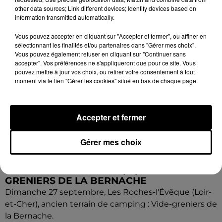
other data sources; Link different devices; Identify devices based on
information transmitted automatically.
Vous pouvez accepter en cliquant sur "Accepter et fermer", ou affiner en
sélectionnant les finalités et/ou partenaires dans "Gérer mes choix".
Vous pouvez également refuser en cliquant sur "Continuer sans
accepter". Vos préférences ne s'appliqueront que pour ce site. Vous
pouvez mettre à jour vos choix, ou retirer votre consentement à tout
moment via le lien "Gérer les cookies" situé en bas de chaque page.
Accepter et fermer
Gérer mes choix
6 août 2026
LES ROCHES-L'ÉVÊQUE (41) - VIDE-
GRENIERS DE LA BERNACHE
Dimanche 27 septembre, Les Roches-l'Évêque (Loir-
et-Cher), ancien terrain de camping : Vide-greniers de
la Bernache.