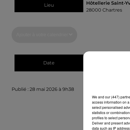
Hôtellerie Saint-Y
Lieu
28000
Chartres
Ajouter à votre calendrier
du
9 janvier 2027 
Date
au
9 janvier 2027 
Publié : 28 mai 2026 à 9h38
We and
our (447) partn
access information on a 
select personalised ad
statistics or combinatio
profiles to select person
Deliver and present adv
data such as IP address 