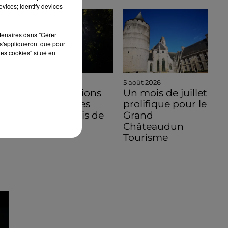
vices; Identify devices
rtenaires dans "Gérer
s'appliqueront que pour
les cookies" situé en
5 août 2026
5 août 2026
Des conditions
Un mois de juillet
hors normes
prolifique pour le
pour le mois de
Grand
juillet 2026
Châteaudun
Tourisme