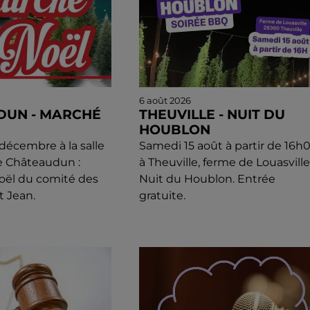
6 août 2026
DUN - MARCHÉ
THEUVILLE - NUIT DU
HOUBLON
écembre à la salle
Samedi 15 août à partir de 16h
e Châteaudun :
à Theuville, ferme de Louasville 
oël du comité des
Nuit du Houblon. Entrée
t Jean.
gratuite.