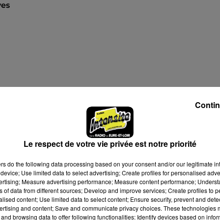
ves
à 14h30
Contin
à 16h30
Le respect de votre vie privée est notre priorité
ers
do the following data processing based on your consent and/or our legitimate int
device; Use limited data to select advertising; Create profiles for personalised adver
vertising; Measure advertising performance; Measure content performance; Unders
ns of data from different sources; Develop and improve services; Create profiles to 
alised content; Use limited data to select content; Ensure security, prevent and detect
ertising and content; Save and communicate privacy choices. These technologies
and browsing data to offer following functionalities: Identify devices based on infor