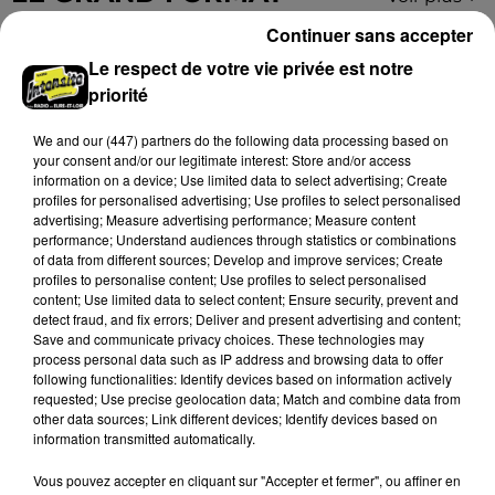
Continuer sans accepter
Le respect de votre vie privée est notre
priorité
We and
our (447) partners
do the following data processing based on
your consent and/or our legitimate interest: Store and/or access
information on a device; Use limited data to select advertising; Create
profiles for personalised advertising; Use profiles to select personalised
advertising; Measure advertising performance; Measure content
performance; Understand audiences through statistics or combinations
of data from different sources; Develop and improve services; Create
profiles to personalise content; Use profiles to select personalised
content; Use limited data to select content; Ensure security, prevent and
detect fraud, and fix errors; Deliver and present advertising and content;
Stars'Terre 2026 : Philippe Palmieri dévoile
Save and communicate privacy choices. These technologies may
les ambitions d'un...
process personal data such as IP address and browsing data to offer
following functionalities: Identify devices based on information actively
À quelques semaines de la première édition de
requested; Use precise geolocation data; Match and combine data from
Stars'Terre, organisée du 18 au 20 septembre 2026 au
other data sources; Link different devices; Identify devices based on
Château de Courtalain, Philippe Palmieri, président...
information transmitted automatically.
LES JEUX
Vous pouvez accepter en cliquant sur "Accepter et fermer", ou affiner en
Voir plus