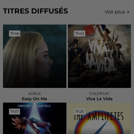
TITRES DIFFUSÉS
Voir plus
7h46
7h46
7h42
7h42
ADELE
COLDPLAY
Easy On Me
Viva La Vida
7h37
7h37
7h25
7h25