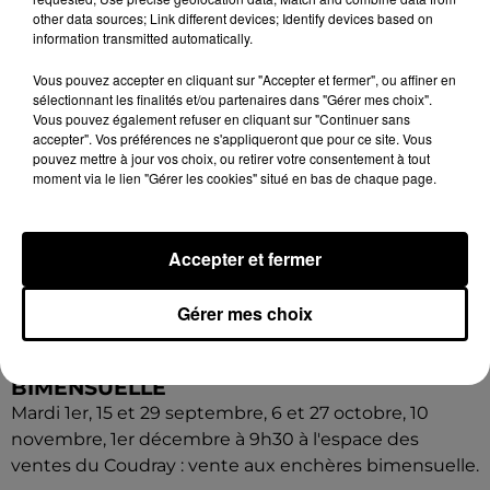
other data sources; Link different devices; Identify devices based on
information transmitted automatically.
Vous pouvez accepter en cliquant sur "Accepter et fermer", ou affiner en
sélectionnant les finalités et/ou partenaires dans "Gérer mes choix".
Vous pouvez également refuser en cliquant sur "Continuer sans
accepter". Vos préférences ne s'appliqueront que pour ce site. Vous
pouvez mettre à jour vos choix, ou retirer votre consentement à tout
moment via le lien "Gérer les cookies" situé en bas de chaque page.
Accepter et fermer
Gérer mes choix
17h01
LE COUDRAY - VENTE AUX ENCHÈRES
BIMENSUELLE
Mardi 1er, 15 et 29 septembre, 6 et 27 octobre, 10
novembre, 1er décembre à 9h30 à l'espace des
ventes du Coudray : vente aux enchères bimensuelle.