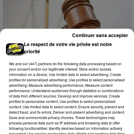
Continuer sans accepter
Le respect de votre vie privée est notre
priorité
We and
our (447) partners
do the following data processing based on
your consent and/or our legitimate interest: Store and/or access
information on a device; Use limited data to select advertising; Create
profiles for personalised advertising; Use profiles to select personalised
17h01
advertising; Measure advertising performance; Measure content
LE COUDRAY - VENTE AUX ENCHÈRES
performance; Understand audiences through statistics or combinations
of data from different sources; Develop and improve services; Create
BIMENSUELLE
profiles to personalise content; Use profiles to select personalised
Mardi 1er, 15 et 29 septembre, 6 et 27 octobre, 10
content; Use limited data to select content; Ensure security, prevent and
novembre, 1er décembre à 9h30 à l'espace des
detect fraud, and fix errors; Deliver and present advertising and content;
Save and communicate privacy choices. These technologies may
ventes du Coudray : vente aux enchères bimensuelle.
process personal data such as IP address and browsing data to offer
following functionalities: Identify devices based on information actively
requested; Use precise geolocation data; Match and combine data from