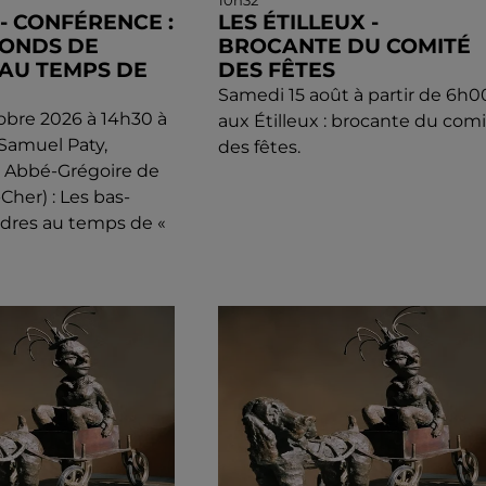
10h32
) - CONFÉRENCE :
LES ÉTILLEUX -
FONDS DE
BROCANTE DU COMITÉ
AU TEMPS DE
DES FÊTES
Samedi 15 août à partir de 6h0
tobre 2026 à 14h30 à
aux Étilleux : brocante du com
 Samuel Paty,
des fêtes.
e Abbé-Grégoire de
-Cher) : Les bas-
dres au temps de «