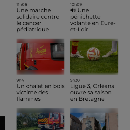
11h06
10h09
Une marche
🔊 Une
solidaire contre
pénichette
le cancer
volante en Eure-
pédiatrique
et-Loir
9h41
9h30
Un chalet en bois
Ligue 3, Orléans
victime des
ouvre sa saison
flammes
en Bretagne