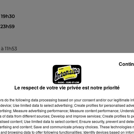
à 19h30
à 23h59
6 à 11h53
Contin
Le respect de votre vie privée est notre priorité
ers
do the following data processing based on your consent and/or our legitimate int
device; Use limited data to select advertising; Create profiles for personalised adver
vertising; Measure advertising performance; Measure content performance; Unders
ns of data from different sources; Develop and improve services; Create profiles to 
alised content; Use limited data to select content; Ensure security, prevent and detect
ertising and content; Save and communicate privacy choices. These technologies
and browsing data to offer following functionalities: Identify devices based on infor