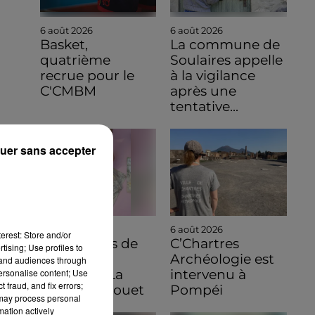
6 août 2026
6 août 2026
Basket,
La commune de
quatrième
Soulaires appelle
recrue pour le
à la vigilance
C'CMBM
après une
tentative...
uer sans accepter
6 août 2026
6 août 2026
erest: Store and/or
C'est à vous de
C’Chartres
tising; Use profiles to
jouer pour
Archéologie est
tand audiences through
personalise content; Use
découvrir La
intervenu à
 fraud, and fix errors;
Bazoche-Gouet
Pompéi
 may process personal
mation actively