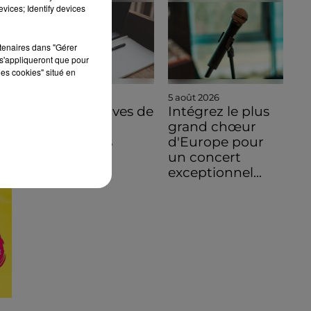
vices; Identify devices
rtenaires dans "Gérer
s'appliqueront que pour
les cookies" situé en
5 août 2026
5 août 2026
Des tentatives de
Intégrez le plus
fraudes à
grand chœur
Mainvilliers
d'Europe pour
un concert
exceptionnel...