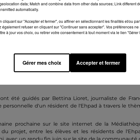
eolocation data; Match and combine data from other data sources; Link different de
Guilbert Delafoy.
nsmitted automatically.
cliquant sur "Accepter et fermer", ou affiner en sélectionnant les finalités et/ou pa
 et Nolwenne à la médiathèque, où elles
 également refuser en cliquant sur "Continuer sans accepter". Vos préférences ne 
tre à jour vos choix, ou retirer votre consentement à tout moment via le lien "Gérer 
 news, vraiment travaillés autour des
enue en classe pour présenter son métier 
de transmettre de l'information, y a
Gérer mes choix
Accepter et fermer
uis on a continué de travailler les
ns un seconde temps à l'Ehpad.
»
ont été guidés par Bettina Lioret, journaliste de Fra
e personnelle d'un résident de l'Ehpad à travers le th
emaine prochaine sur le site internet de la Médiathèq
u projet, entre les élèves et les résidents de l'Ehpa
hi, avec un rendu fin juin sur le site de la communauté