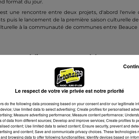
nd format du jour.
est une rencontre entre deux projets, d'abord l'envie
 puis le lancement de la première saison culturelle de
 culturelle à la communauté de communes entre Beauce 
on aux médias et proposer à la
le champ culturel, d'être partenaire sur u
Contin
ôté la communauté de communes qui mets 
Beauperchoise, une saison culturelle hors
Le respect de votre vie privée est notre priorité
 vouloir tisser des liens entre les
es, donc on s'est intégré à ce projet de
ers
do the following data processing based on your consent and/or our legitimate int
device; Use limited data to select advertising; Create profiles for personalised adver
lus grande ampleur. »
vertising; Measure advertising performance; Measure content performance; Unders
ns of data from different sources; Develop and improve services; Create profiles to 
alised content; Use limited data to select content; Ensure security, prevent and detect
ertising and content; Save and communicate privacy choices. These technologies
 ateliers pour les élèves de CM1-CM2 de l'école La Viv
and browsing data to offer following functionalities: Identify devices based on infor