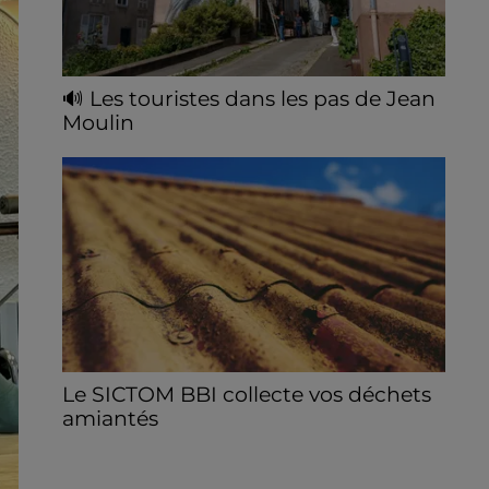
🔊 Les touristes dans les pas de Jean
Moulin
Le « tourisme de mémoire » s'invite dans
les sorties estivales de Chartres Tourisme.
Le SICTOM BBI collecte vos déchets
amiantés
La collecte se fait sous conditions et pour
un nombre limité de personnes, sur