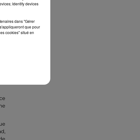
édition de Stars'Terre, organisée du 18 au 20
vices; Identify devices
septembre 2026 au Château de Courtalain,
Philippe Palmieri, président...
rtenaires dans "Gérer
s'appliqueront que pour
les cookies" situé en
de
nce
ème
ue
d,
 de