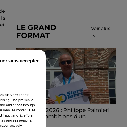
 de
 la
et
LE GRAND
Voir plus
FORMAT
n
uer sans accepter
en
erest: Store and/or
tising; Use profiles to
tand audiences through
Stars'Terre 2026 : Philippe Palmieri
personalise content; Use
 fraud, and fix errors;
dévoile les ambitions d'un...
 may process personal
À quelques semaines de la première
one
mation actively