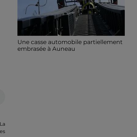
Une casse automobile partiellement
embrasée à Auneau
« chômage technique pour neuf personnes
» après le sinistre, qui a également fait un
blessé.
La
les