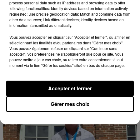
process personal data such as IP address and browsing data to offer
following functionalities: Identify devices based on information actively
requested; Use precise geolocation data; Match and combine data from
other data sources; Link different devices; Identify devices based on
information transmitted automatically.
Vous pouvez accepter en cliquant sur "Accepter et fermer", ou affiner en
Coupe de France : les basketteurs chartrains
sélectionnant les finalités et/ou partenaires dans "Gérer mes choix".
connaissent la...
Vous pouvez également refuser en cliquant sur "Continuer sans
accepter". Vos préférences ne s'appliqueront que pour ce site. Vous
Le C'CMBM affrontera un autre club de la région
pouvez mettre à jour vos choix, ou retirer votre consentement à tout
Centre à l'occasion des 32es de finale de la Coupe de
moment via le lien "Gérer les cookies" situé en bas de chaque page.
France.
LE GRAND FORMAT
Voir plus
Accepter et fermer
Gérer mes choix