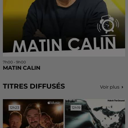
7h00 - 9h00
MATIN CALIN
TITRES DIFFUSÉS
Voir plus
12h23
12h23
12h19
12h19