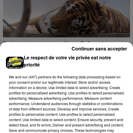
Trois nocturnes en août au Refuge La
Continuer sans accepter
Tanière
Les visiteurs peuvent en profiter jusqu'à 22h00 les
Le respect de votre vie privée est notre
samedi 8, 15 et 29 août.
priorité
We and
our (447) partners
do the following data processing based on
A LA UNE
Voir plus
your consent and/or our legitimate interest: Store and/or access
information on a device; Use limited data to select advertising; Create
profiles for personalised advertising; Use profiles to select personalised
advertising; Measure advertising performance; Measure content
performance; Understand audiences through statistics or combinations
of data from different sources; Develop and improve services; Create
profiles to personalise content; Use profiles to select personalised
content; Use limited data to select content; Ensure security, prevent and
detect fraud, and fix errors; Deliver and present advertising and content;
Save and communicate privacy choices. These technologies may