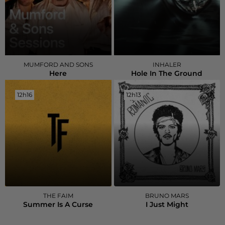
MUMFORD AND SONS
INHALER
Here
Hole In The Ground
12h16
12h16
12h13
12h13
THE FAIM
BRUNO MARS
Summer Is A Curse
I Just Might