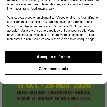
other data sources; Link different devices; Identify devices based on
information transmitted automatically.
5 août 2026
Vous pouvez accepter en cliquant sur "Accepter et fermer", ou affiner en
CHÂTEAUDUN - FESTIVAL ALIMENTERRE :
sélectionnant les finalités et/ou partenaires dans "Gérer mes choix".
UNE PAUSE GOURMANDE AUX SAVEURS...
Vous pouvez également refuser en cliquant sur "Continuer sans
Jeudi 29 octobre et 19 novembre de 9h00 à 13h00,
accepter". Vos préférences ne s'appliqueront que pour ce site. Vous
pouvez mettre à jour vos choix, ou retirer votre consentement à tout
sur la marché de la place du 18 octobre : Une pause
moment via le lien "Gérer les cookies" situé en bas de chaque page.
gourmande aux saveurs de Beauce ! Festival
AlimenTerre.
Accepter et fermer
Gérer mes choix