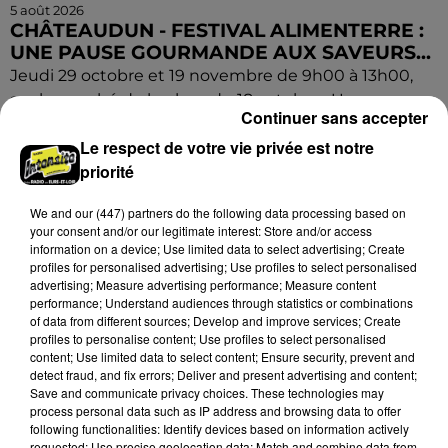
5 août 2026
CHÂTEAUDUN - FESTIVAL ALIMENTERRE :
UNE PAUSE GOURMANDE AUX SAVEURS...
Jeudi 29 octobre et 19 novembre de 9h00 à 13h00,
sur la marché de la place du 18 octobre : Une pause
Continuer sans accepter
gourmande aux saveurs de Beauce ! Festival
Le respect de votre vie privée est notre
AlimenTerre.
priorité
We and
our (447) partners
do the following data processing based on
your consent and/or our legitimate interest: Store and/or access
information on a device; Use limited data to select advertising; Create
profiles for personalised advertising; Use profiles to select personalised
advertising; Measure advertising performance; Measure content
performance; Understand audiences through statistics or combinations
of data from different sources; Develop and improve services; Create
profiles to personalise content; Use profiles to select personalised
content; Use limited data to select content; Ensure security, prevent and
detect fraud, and fix errors; Deliver and present advertising and content;
Save and communicate privacy choices. These technologies may
process personal data such as IP address and browsing data to offer
following functionalities: Identify devices based on information actively
requested; Use precise geolocation data; Match and combine data from