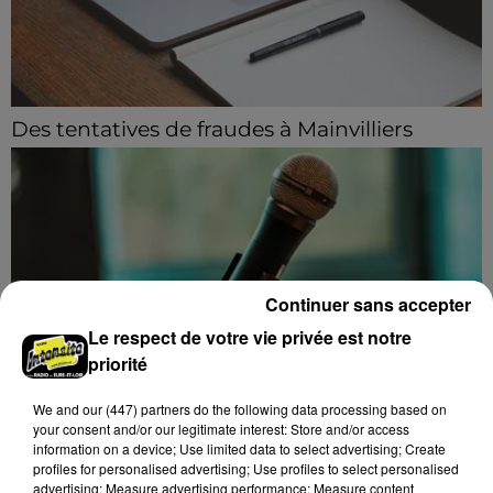
Des tentatives de fraudes à Mainvilliers
Des personnes malveillantes tentent de voler vos
informations personnelles.
Continuer sans accepter
Le respect de votre vie privée est notre
priorité
We and
our (447) partners
do the following data processing based on
your consent and/or our legitimate interest: Store and/or access
Intégrez le plus grand chœur d'Europe pour
information on a device; Use limited data to select advertising; Create
un concert exceptionnel...
profiles for personalised advertising; Use profiles to select personalised
Vous pouvez donner de la voix en devenant choriste
advertising; Measure advertising performance; Measure content