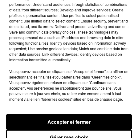
performance; Understand audiences through statistics or combinations
pour un concert à venir au Colisée.
of data from different sources; Develop and improve services; Create
profiles to personalise content; Use profiles to select personalised
A LA UNE
content; Use limited data to select content; Ensure security, prevent and
Voir plus
detect fraud, and fix errors; Deliver and present advertising and content;
Save and communicate privacy choices. These technologies may
process personal data such as IP address and browsing data to offer
following functionalities: Identify devices based on information actively
requested; Use precise geolocation data; Match and combine data from
other data sources; Link different devices; Identify devices based on
information transmitted automatically.
Vous pouvez accepter en cliquant sur "Accepter et fermer", ou affiner en
sélectionnant les finalités et/ou partenaires dans "Gérer mes choix".
Vous pouvez également refuser en cliquant sur "Continuer sans
accepter". Vos préférences ne s'appliqueront que pour ce site. Vous
pouvez mettre à jour vos choix, ou retirer votre consentement à tout
moment via le lien "Gérer les cookies" situé en bas de chaque page.
Des tentatives de fraudes à Mainvilliers
Accepter et fermer
Des personnes malveillantes tentent de voler vos
informations personnelles.
Gérer mes choix