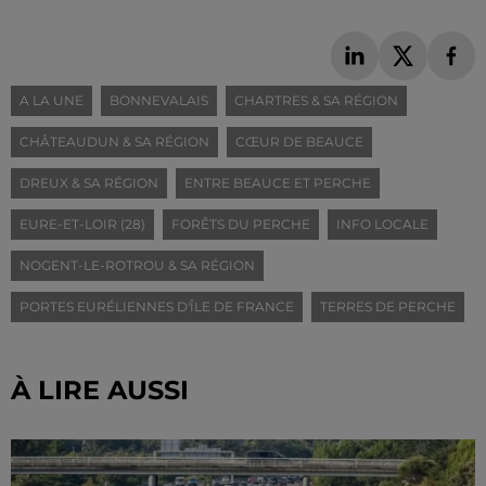
A LA UNE
BONNEVALAIS
CHARTRES & SA RÉGION
CHÂTEAUDUN & SA RÉGION
CŒUR DE BEAUCE
DREUX & SA RÉGION
ENTRE BEAUCE ET PERCHE
EURE-ET-LOIR (28)
FORÊTS DU PERCHE
INFO LOCALE
NOGENT-LE-ROTROU & SA RÉGION
PORTES EURÉLIENNES D'ÎLE DE FRANCE
TERRES DE PERCHE
À LIRE AUSSI