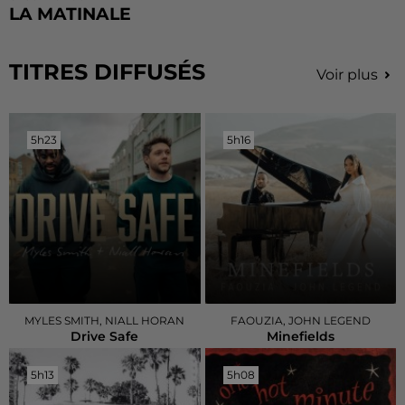
LA MATINALE
TITRES DIFFUSÉS
Voir plus
5h23
5h23
5h16
5h16
MYLES SMITH, NIALL HORAN
FAOUZIA, JOHN LEGEND
Drive Safe
Minefields
5h13
5h13
5h08
5h08