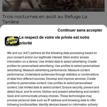
Trois nocturnes en août au Refuge La
Tanière
Les visiteurs peuvent en profiter jusqu'à 22h00 les
Continuer sans accepter
samedi 8, 15 et 29 août.
Le respect de votre vie privée est notre
priorité
A LA UNE
Voir plus
We and
our (447) partners
do the following data processing based on
your consent and/or our legitimate interest: Store and/or access
information on a device; Use limited data to select advertising; Create
profiles for personalised advertising; Use profiles to select personalised
advertising; Measure advertising performance; Measure content
performance; Understand audiences through statistics or combinations
of data from different sources; Develop and improve services; Create
profiles to personalise content; Use profiles to select personalised
content; Use limited data to select content; Ensure security, prevent and
detect fraud, and fix errors; Deliver and present advertising and content;
Save and communicate privacy choices. These technologies may
process personal data such as IP address and browsing data to offer
following functionalities: Identify devices based on information actively