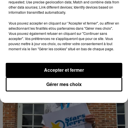
requested; Use precise geolocation data; Match and combine data from
other data sources; Link different devices; Identify devices based on
information transmitted automatically.
Coupe de France : les basketteurs chartrains
connaissent la...
Vous pouvez accepter en cliquant sur "Accepter et fermer", ou affiner en
sélectionnant les finalités et/ou partenaires dans "Gérer mes choix".
Le C'CMBM affrontera un autre club de la région
Vous pouvez également refuser en cliquant sur "Continuer sans
Centre à l'occasion des 32es de finale de la Coupe de
accepter". Vos préférences ne s'appliqueront que pour ce site. Vous
France.
pouvez mettre à jour vos choix, ou retirer votre consentement à tout
moment via le lien "Gérer les cookies" situé en bas de chaque page.
LE GRAND FORMAT
Voir plus
Accepter et fermer
Gérer mes choix