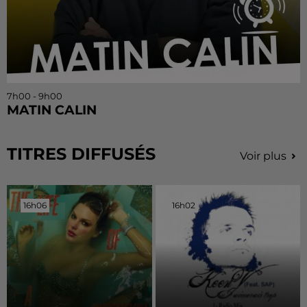
7h00 - 9h00
MATIN CALIN
TITRES DIFFUSÉS
Voir plus
16h06
16h06
16h02
16h02