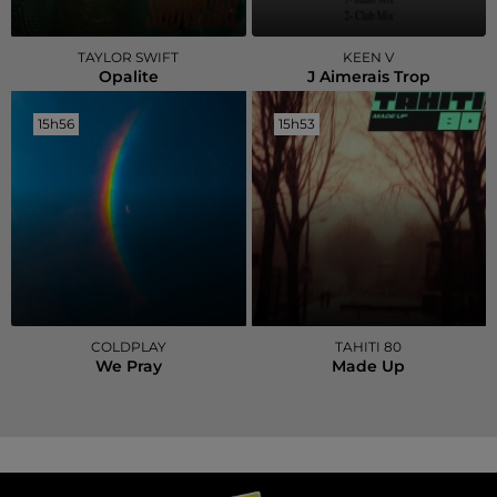
TAYLOR SWIFT
KEEN V
Opalite
J Aimerais Trop
15h56
15h56
15h53
15h53
COLDPLAY
TAHITI 80
We Pray
Made Up