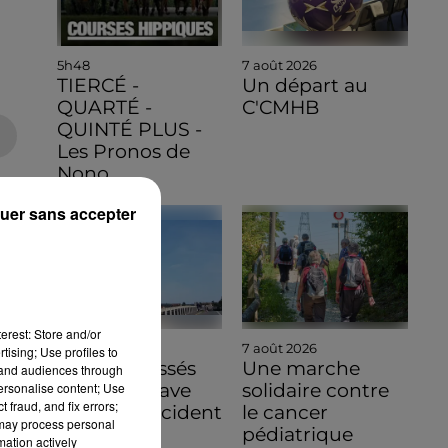
5h48
7 août 2026
TIERCÉ -
Un départ au
QUARTÉ -
C'CMHB
QUINTÉ PLUS -
Les Pronos de
Nono
uer sans accepter
erest: Store and/or
7 août 2026
7 août 2026
tising; Use profiles to
Quatre blessés
Une marche
tand audiences through
personalise content; Use
dont un grave
solidaire contre
 fraud, and fix errors;
dans un accident
le cancer
 may process personal
sur l'A10
pédiatrique
mation actively