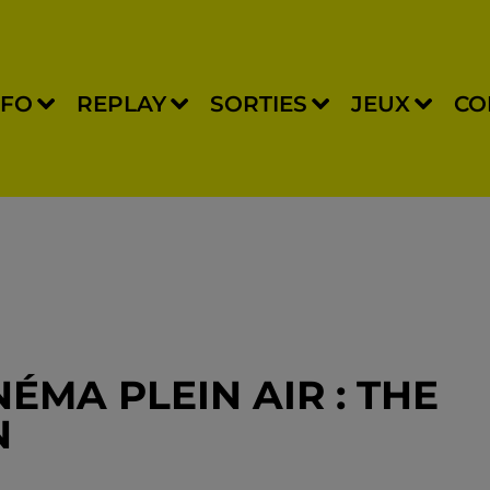
NFO
REPLAY
SORTIES
JEUX
CO
NÉMA PLEIN AIR : THE
N