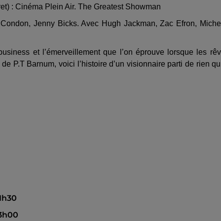
ret) : Cinéma Plein Air. The Greatest Showman
 Condon, Jenny Bicks. Avec Hugh Jackman, Zac Efron, Miche
siness et l’émerveillement que l’on éprouve lorsque les rê
 de P.T Barnum, voici l’histoire d’un visionnaire parti de rien qu
21h30
23h00