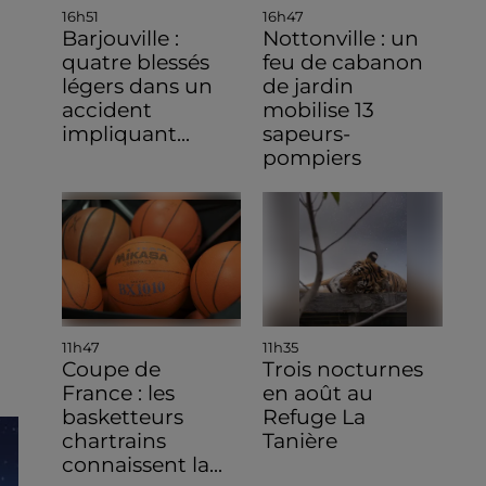
16h51
16h47
Barjouville :
Nottonville : un
quatre blessés
feu de cabanon
légers dans un
de jardin
accident
mobilise 13
impliquant...
sapeurs-
pompiers
11h47
11h35
Coupe de
Trois nocturnes
France : les
en août au
basketteurs
Refuge La
chartrains
Tanière
connaissent la...