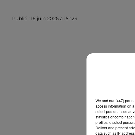
Publié : 16 juin 2026 à 15h24
We and
our (447) partn
access information on a 
select personalised ad
statistics or combinatio
profiles to select person
Deliver and present adv
data such as IP address 