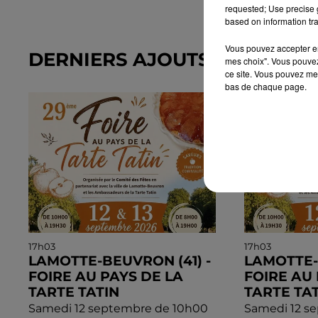
requested; Use precise g
based on information tra
Vous pouvez accepter en 
DERNIERS AJOUTS DANS L'A
mes choix". Vous pouvez
ce site. Vous pouvez met
bas de chaque page.
17h03
17h03
LAMOTTE-BEUVRON (41) -
LAMOTTE-
FOIRE AU PAYS DE LA
FOIRE AU 
TARTE TATIN
TARTE TA
Samedi 12 septembre de 10h00
Samedi 12 s