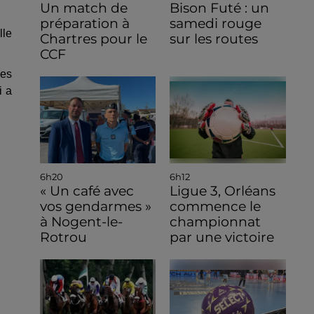
Un match de
Bison Futé : un
préparation à
samedi rouge
lle
Chartres pour le
sur les routes
CCF
ves
i a
6h20
6h12
« Un café avec
Ligue 3, Orléans
vos gendarmes »
commence le
à Nogent-le-
championnat
Rotrou
par une victoire