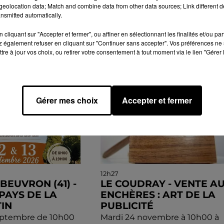
eolocation data; Match and combine data from other data sources; Link different de
nsmitted automatically.
cliquant sur "Accepter et fermer", ou affiner en sélectionnant les finalités et/ou pa
GENDA
 également refuser en cliquant sur "Continuer sans accepter". Vos préférences ne 
tre à jour vos choix, ou retirer votre consentement à tout moment via le lien "Gérer 
Gérer mes choix
Accepter et fermer
12h27
BEUVRON (41) -
LE COUDRAY - VENTE A
PAYS DE LA
ENCHÈRES : ART DE LA
TIN
PUBLICITÉ
eptembre de 10h00
Mardi 24 novembre à 10h00 à