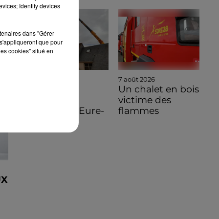
vices; Identify devices
rtenaires dans "Gérer
s'appliqueront que pour
les cookies" situé en
7 août 2026
7 août 2026
🔊 Une
Un chalet en bois
pénichette
victime des
volante en Eure-
flammes
et-Loir
UX