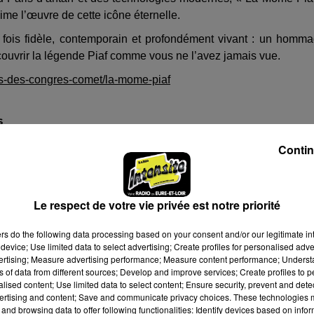
me l’œuvre de cette icône éternelle.
la fois fidèle, contemporain et profondément vivant : un homm
écouvrir la légende Piaf comme vous ne l’avez jamais vue.
ais-des-congres-comet/la-mome-piaf
s
Contin
Le respect de votre vie privée est notre priorité
ers
do the following data processing based on your consent and/or our legitimate int
device; Use limited data to select advertising; Create profiles for personalised adver
 à 17h00
vertising; Measure advertising performance; Measure content performance; Unders
ns of data from different sources; Develop and improve services; Create profiles to 
 à 19h00
alised content; Use limited data to select content; Ensure security, prevent and detect
ertising and content; Save and communicate privacy choices. These technologies
and browsing data to offer following functionalities: Identify devices based on infor