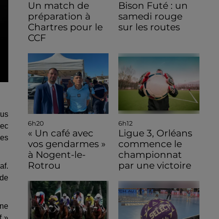
Un match de
Bison Futé : un
préparation à
samedi rouge
Chartres pour le
sur les routes
CCF
lus
6h20
6h12
vec
« Un café avec
Ligue 3, Orléans
les
vos gendarmes »
commence le
à Nogent-le-
championnat
Rotrou
par une victoire
af.
 de
une
f »