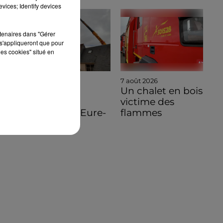
vices; Identify devices
rtenaires dans "Gérer
s'appliqueront que pour
les cookies" situé en
7 août 2026
7 août 2026
🔊 Une
Un chalet en bois
pénichette
victime des
volante en Eure-
flammes
et-Loir