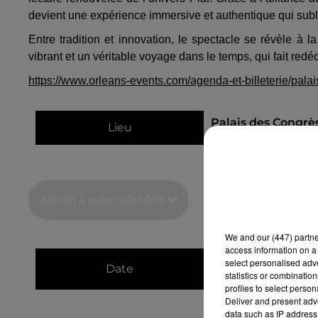
devient une expérience immersive et authentique qui subli
Entre tradition et innovation, le spectacle se révèle à 
vibrant et un véritable voyage dans le temps, qui fait red
https://www.orleans-events.com/agenda-et-billeterie/pal
Palais des Congrè
Lieu
45000
Orléans
Ajouter à votre calendrier
We and
our (447) partn
access information on a 
du
10 janvier 2027
select personalised ad
Date
statistics or combinatio
au
10 janvier 2027
profiles to select person
Deliver and present adv
data such as IP address 