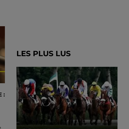
LES PLUS LUS
 :
à
e