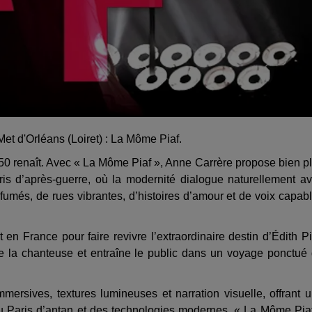
t d'Orléans (Loiret) : La Môme Piaf.
 50 renaît. Avec « La Môme Piaf », Anne Carrère propose bien p
is d’après-guerre, où la modernité dialogue naturellement a
fumés, de rues vibrantes, d’histoires d’amour et de voix capab
en France pour faire revivre l’extraordinaire destin d’Édith Pi
e la chanteuse et entraîne le public dans un voyage ponctué
ersives, textures lumineuses et narration visuelle, offrant 
 du Paris d’antan et des technologies modernes, « La Môme Pia