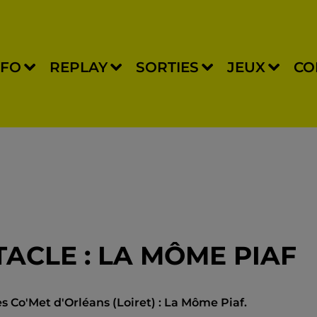
NFO
REPLAY
SORTIES
JEUX
CO
TACLE : LA MÔME PIAF
 Co'Met d'Orléans (Loiret) : La Môme Piaf.