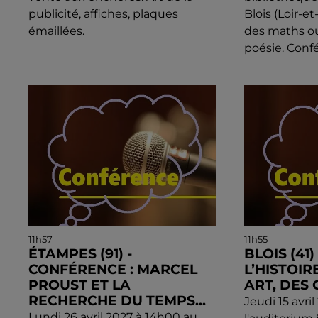
publicité, affiches, plaques
Blois (Loir-et
émaillées.
des maths o
poésie. Confé
11h57
11h55
ÉTAMPES (91) -
BLOIS (41
CONFÉRENCE : MARCEL
L’HISTOIR
PROUST ET LA
ART, DES 
RECHERCHE DU TEMPS...
Jeudi 15 avri
Lundi 26 avril 2027 à 14h00 au