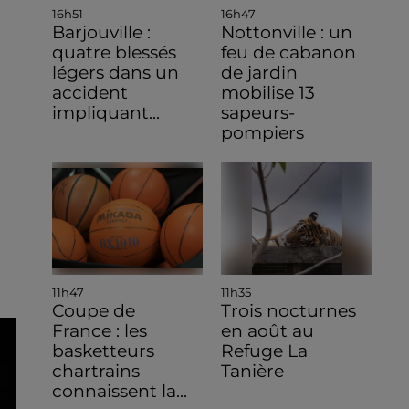
16h51
16h47
Barjouville :
Nottonville : un
quatre blessés
feu de cabanon
légers dans un
de jardin
accident
mobilise 13
impliquant...
sapeurs-
pompiers
11h47
11h35
Coupe de
Trois nocturnes
France : les
en août au
basketteurs
Refuge La
chartrains
Tanière
connaissent la...