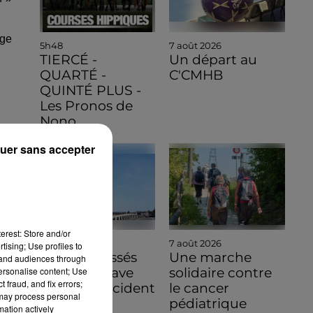
age
5h48
7 août 2026
TIERCÉ -
Un départ au
QUARTÉ -
C'CMHB
QUINTÉ PLUS -
Les Pronos de
Nono
uer sans accepter
erest: Store and/or
7 août 2026
7 août 2026
tising; Use profiles to
Quatre blessés
Une marche
tand audiences through
personalise content; Use
dont un grave
solidaire contre
 fraud, and fix errors;
dans un accident
le cancer
 may process personal
sur l'A10
pédiatrique
mation actively