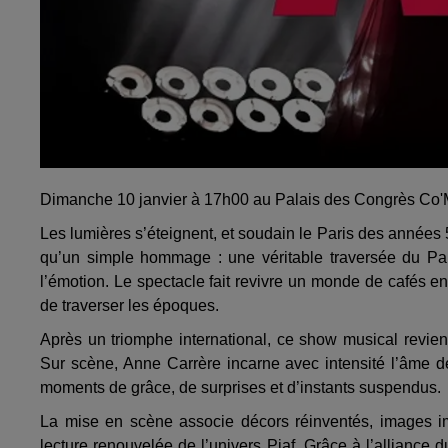
Dimanche 10 janvier à 17h00 au Palais des Congrès Co'Me
Les lumières s’éteignent, et soudain le Paris des années
qu’un simple hommage : une véritable traversée du Par
l’émotion. Le spectacle fait revivre un monde de cafés en
de traverser les époques.
Après un triomphe international, ce show musical revient 
Sur scène, Anne Carrère incarne avec intensité l’âme d
moments de grâce, de surprises et d’instants suspendus.
La mise en scène associe décors réinventés, images imm
lecture renouvelée de l’univers Piaf. Grâce à l’alliance