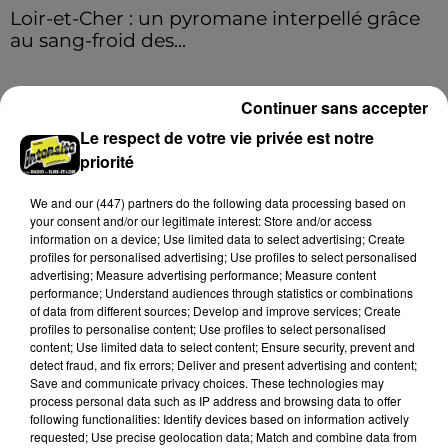
Loir-et-Cher : un pyromane interpellé grâce
au sang-froid des...
Samedi 25 juillet, plus d'une dizaine de feux de
champs et de sous-bois ont été déclenchés dans le
Continuer sans accepter
secteur de Fontaine-les-Côteaux, Montoire et Lunay.
Le respect de votre vie privée est notre
Grâce...
A LA UNE
Voir plus
priorité
We and
our (447) partners
do the following data processing based on
your consent and/or our legitimate interest: Store and/or access
information on a device; Use limited data to select advertising; Create
profiles for personalised advertising; Use profiles to select personalised
advertising; Measure advertising performance; Measure content
performance; Understand audiences through statistics or combinations
of data from different sources; Develop and improve services; Create
profiles to personalise content; Use profiles to select personalised
content; Use limited data to select content; Ensure security, prevent and
detect fraud, and fix errors; Deliver and present advertising and content;
Save and communicate privacy choices. These technologies may
process personal data such as IP address and browsing data to offer
following functionalities: Identify devices based on information actively
requested; Use precise geolocation data; Match and combine data from