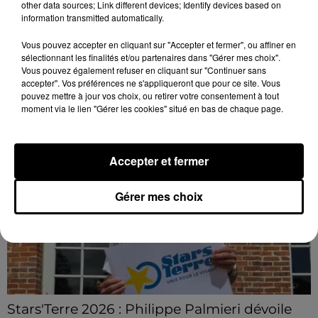
Loir-et-Cher : un pyromane interpellé grâce
other data sources; Link different devices; Identify devices based on
au sang-froid des...
information transmitted automatically.
Samedi 25 juillet, plus d'une dizaine de feux de
Vous pouvez accepter en cliquant sur "Accepter et fermer", ou affiner en
champs et de sous-bois ont été déclenchés dans le
sélectionnant les finalités et/ou partenaires dans "Gérer mes choix".
secteur de Fontaine-les-Côteaux, Montoire et Lunay.
Vous pouvez également refuser en cliquant sur "Continuer sans
accepter". Vos préférences ne s'appliqueront que pour ce site. Vous
Grâce...
LE GRAND FORMAT
Voir plus
pouvez mettre à jour vos choix, ou retirer votre consentement à tout
moment via le lien "Gérer les cookies" situé en bas de chaque page.
Accepter et fermer
Gérer mes choix
Stars'Terre 2026 : Philippe Palmieri dévoile