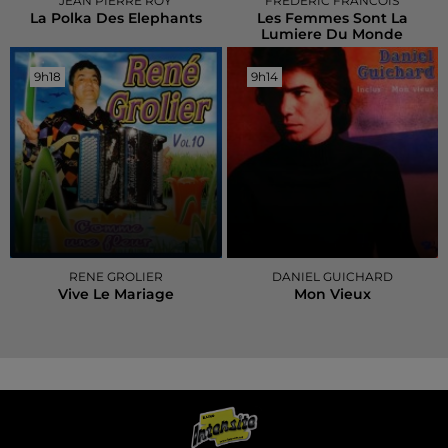
JEAN PIERRE ROY
FREDERIC FRANCOIS
La Polka Des Elephants
Les Femmes Sont La
Lumiere Du Monde
9h18
9h18
9h14
9h14
RENE GROLIER
DANIEL GUICHARD
Vive Le Mariage
Mon Vieux