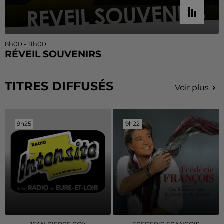
8h00 - 11h00
RÉVEIL SOUVENIRS
TITRES DIFFUSÉS
Voir plus
9h25
9h25
9h22
9h22