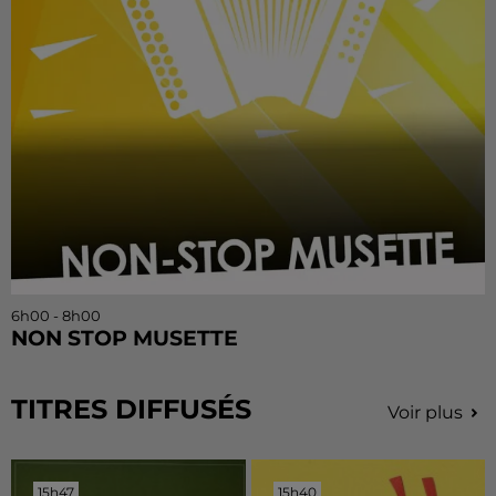
6h00 - 8h00
NON STOP MUSETTE
TITRES DIFFUSÉS
Voir plus
15h47
15h47
15h40
15h40