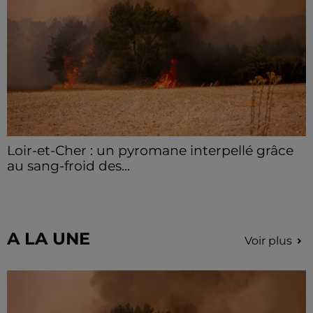
hausse des incivilités, la mairie de Gommerville
hausse...
Loir-et-Cher : un pyromane interpellé grâce
au sang-froid des...
Samedi 25 juillet, plus d'une dizaine de feux de
champs et de sous-bois ont été déclenchés dans le
secteur de Fontaine-les-Côteaux, Montoire et Lunay.
Grâce...
A LA UNE
Voir plus