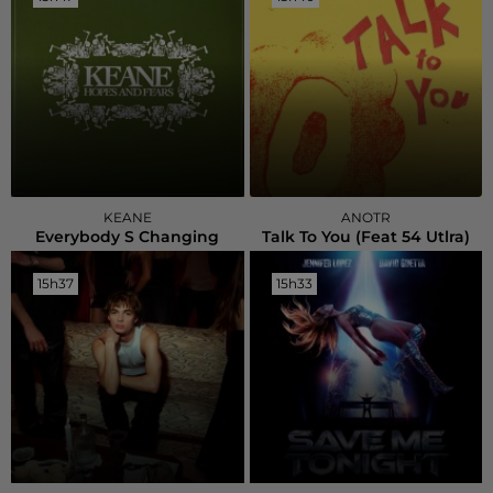
KEANE
ANOTR
Everybody S Changing
Talk To You (feat 54 Utlra)
15h37
15h37
15h33
15h33