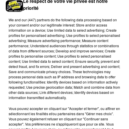
Le respect de votre vie privée est notre
priorité
We and
our (447) partners
do the following data processing based on
your consent and/or our legitimate interest: Store and/or access
information on a device; Use limited data to select advertising; Create
profiles for personalised advertising; Use profiles to select personalised
advertising; Measure advertising performance; Measure content
performance; Understand audiences through statistics or combinations
of data from different sources; Develop and improve services; Create
Stars'Terre 2026 : Philippe Palmieri dévoile
profiles to personalise content; Use profiles to select personalised
les ambitions d'un...
content; Use limited data to select content; Ensure security, prevent and
À quelques semaines de la première édition de
detect fraud, and fix errors; Deliver and present advertising and content;
Save and communicate privacy choices. These technologies may
Stars'Terre, organisée du 18 au 20 septembre 2026 au
process personal data such as IP address and browsing data to offer
Château de Courtalain, Philippe Palmieri, président...
following functionalities: Identify devices based on information actively
requested; Use precise geolocation data; Match and combine data from
LES JEUX
other data sources; Link different devices; Identify devices based on
Voir plus
information transmitted automatically.
Vous pouvez accepter en cliquant sur "Accepter et fermer", ou affiner en
sélectionnant les finalités et/ou partenaires dans "Gérer mes choix".
Vous pouvez également refuser en cliquant sur "Continuer sans
accepter". Vos préférences ne s'appliqueront que pour ce site. Vous