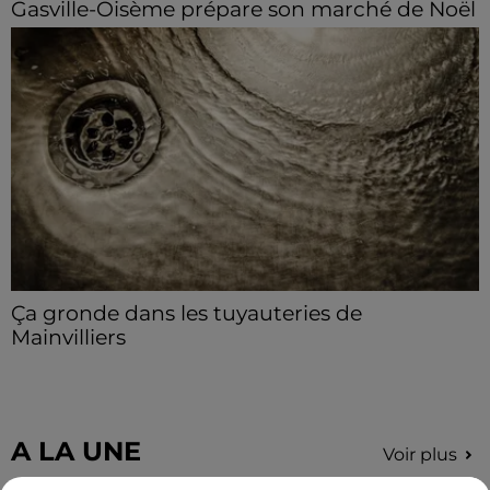
Gasville-Oisème prépare son marché de Noël
Artisans et créateurs locaux peuvent se faire
connaître auprès de la municipalité.
Ça gronde dans les tuyauteries de
Mainvilliers
Avis aux habitants de Mainvilliers : des perturbations
sont à prévoir sur le réseau d’assainissement durant
la deuxième quinzaine d'août.
A LA UNE
Voir plus