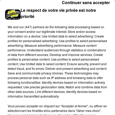
Continuer sans accepter
Le respect de votre vie privée est notre
priorité
We and
our (447) partners
do the following data processing based on
your consent and/or our legitimate interest: Store and/or access
information on a device; Use limited data to select advertising; Create
profiles for personalised advertising; Use profiles to select personalised
advertising; Measure advertising performance; Measure content
performance; Understand audiences through statistics or combinations
of data from different sources; Develop and improve services; Create
profiles to personalise content; Use profiles to select personalised
content; Use limited data to select content; Ensure security, prevent and
detect fraud, and fix errors; Deliver and present advertising and content;
🔊 Les recrutements s'accélèrent pour le
Save and communicate privacy choices. These technologies may
futur Amazon...
process personal data such as IP address and browsing data to offer
Mille postes de préparateurs et préparatrices de
following functionalities: Identify devices based on information actively
requested; Use precise geolocation data; Match and combine data from
commandes sont à saisir avant l'ouverture du
other data sources; Link different devices; Identify devices based on
nouveau site d'Amazon à Illiers-Combray fin
information transmitted automatically.
septembre....
LE GRAND FORMAT
Voir plus
Vous pouvez accepter en cliquant sur "Accepter et fermer", ou affiner en
sélectionnant les finalités et/ou partenaires dans "Gérer mes choix".