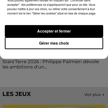
Vous pouvez également refuser en cliquant sur "Continuer sans
accepter". Vos préférences ne s'appliqueront que pour ce site. Vous
pouvez mettre à jour vos choix, ou retirer votre consentement à tout
moment via le lien "Gérer les cookies" situé en bas de chaque page.
Accepter et fermer
Gérer mes choix
Stars'Terre 2026 : Philippe Palmieri dévoile
les ambitions d'un...
À quelques semaines de la première édition de
Stars'Terre, organisée du 18 au 20 septembre 2026 au
Château de Courtalain, Philippe Palmieri, président...
LES JEUX
Voir plus