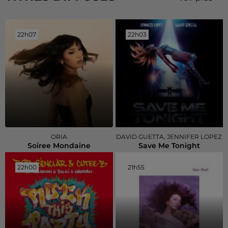
22h07
22h07
22h03
22h03
ORIA
DAVID GUETTA, JENNIFER LOPEZ
Soiree Mondaine
Save Me Tonight
22h00
22h00
21h55
21h55