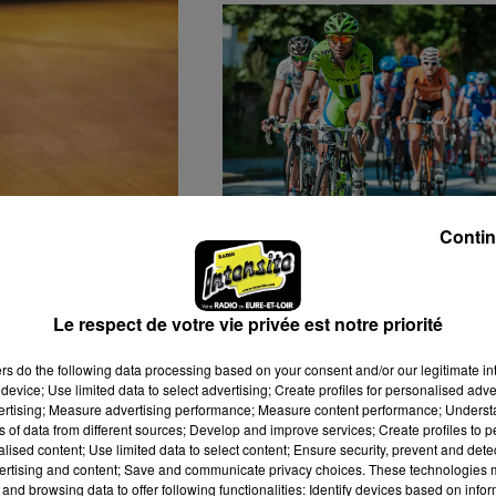
RTRES
13 CYCLISTES EURÉLIENS
Contin
LE BASKET
AU DÉPART DU
CONNAÎT SON
CHALLENGE MAYENNAI
R...
Le respect de votre vie privée est notre priorité
ers
do the following data processing based on your consent and/or our legitimate int
device; Use limited data to select advertising; Create profiles for personalised adver
vertising; Measure advertising performance; Measure content performance; Unders
ns of data from different sources; Develop and improve services; Create profiles to 
alised content; Use limited data to select content; Ensure security, prevent and detect
ertising and content; Save and communicate privacy choices. These technologies
and browsing data to offer following functionalities: Identify devices based on infor