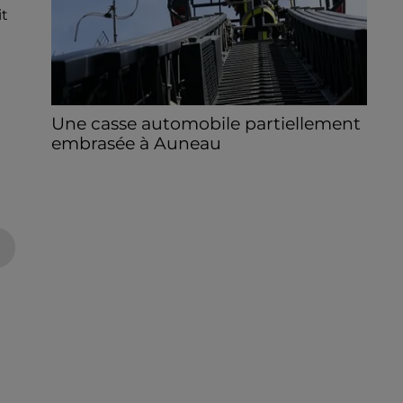
it
Une casse automobile partiellement
embrasée à Auneau
« chômage technique pour neuf personnes
» après le sinistre, qui a également fait un
blessé.