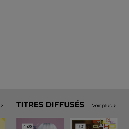
TITRES DIFFUSÉS
Voir plus
4h35
4h35
4h31
4h31