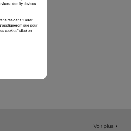
édition de Stars'Terre, organisée du 18 au 20
vices; Identify devices
septembre 2026 au Château de Courtalain,
Philippe Palmieri, président...
rtenaires dans "Gérer
s'appliqueront que pour
les cookies" situé en
Voir plus