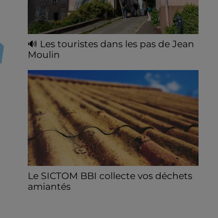
🔊 Les touristes dans les pas de Jean
Moulin
Le « tourisme de mémoire » s'invite dans
les sorties estivales de Chartres Tourisme.
Le SICTOM BBI collecte vos déchets
amiantés
La collecte se fait sous conditions et pour
un nombre limité de personnes, sur