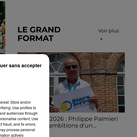
LE GRAND
Voir plus
FORMAT
uer sans accepter
S
erest: Store and/or
tising; Use profiles to
tand audiences through
Stars'Terre 2026 : Philippe Palmieri
personalise content; Use
 fraud, and fix errors;
dévoile les ambitions d'un...
 may process personal
À quelques semaines de la première
mation actively