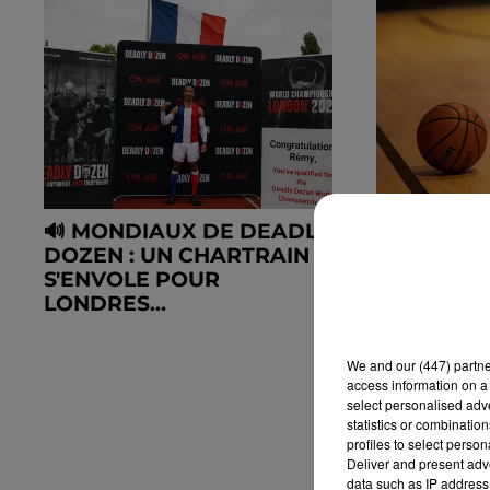
🔊 MONDIAUX DE DEADLY
LE C'CHA
DOZEN : UN CHARTRAIN
MÉTROPO
S'ENVOLE POUR
FÉMININ 
LONDRES...
CALENDRIE
We and
our (447) partn
access information on a 
select personalised ad
statistics or combinatio
profiles to select person
Deliver and present adv
data such as IP address 