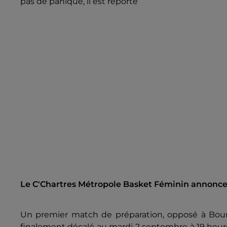
pas de panique, il est reporté
Le C'Chartres Métropole Basket Féminin annonce 
Un premier match de préparation, opposé à Bourge
finalement décalé au mardi 2 septembre à 19 heures