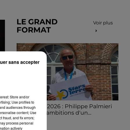
LE GRAND
Voir plus
FORMAT
uer sans accepter
erest: Store and/or
tising; Use profiles to
Stars'Terre 2026 : Philippe Palmieri
tand audiences through
dévoile les ambitions d'un...
personalise content; Use
 fraud, and fix errors;
À quelques semaines de la première
 may process personal
édition de Stars'Terre, organisée du 18 au 20
mation actively