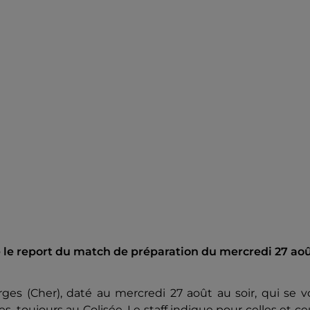
le report du match de préparation du mercredi 27 aoû
s (Cher), daté au mercredi 27 août au soir, qui se vo
, toujours au Colisée. Le staff indique pour celles et c