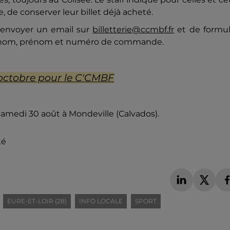
, de conserver leur billet déjà acheté.
d'envoyer un email sur
billetterie@ccmbf.fr
et de formul
 nom, prénom et numéro de commande.
 octobre pour le C'CMBF
samedi 30 août à Mondeville (Calvados).
té
EURE-ET-LOIR (28)
INFO LOCALE
SPORT