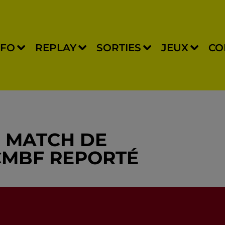
NFO
REPLAY
SORTIES
JEUX
CO
R MATCH DE
CMBF REPORTÉ