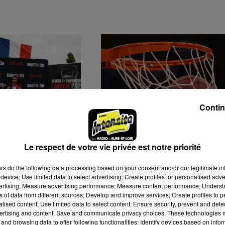
Contin
AUX DE DEADLY
LE C'CMBM CONTINUE
Le respect de votre vie privée est notre priorité
UN CHARTRAIN
SON RECRUTEMENT
 POUR
ers
do the following data processing based on your consent and/or our legitimate int
.
device; Use limited data to select advertising; Create profiles for personalised adver
vertising; Measure advertising performance; Measure content performance; Unders
ns of data from different sources; Develop and improve services; Create profiles to 
alised content; Use limited data to select content; Ensure security, prevent and detect
ertising and content; Save and communicate privacy choices. These technologies
and browsing data to offer following functionalities: Identify devices based on infor