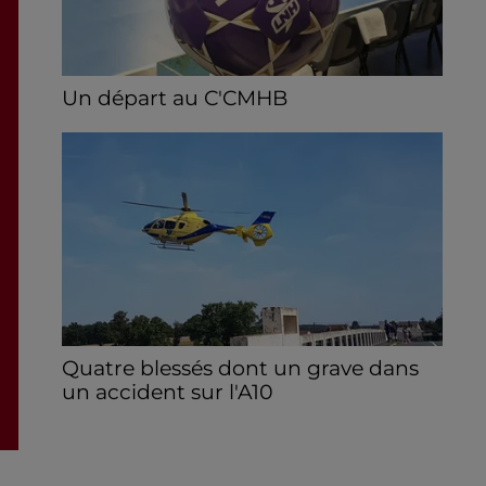
Un départ au C'CMHB
Le club chartrain a officialisé, vendredi 7
août, le départ de Guilherme Borges.
Quatre blessés dont un grave dans
un accident sur l'A10
Le choc a eu lieu dans la matinée, vendredi
7 août à hauteur de Sainville en direction
d'Orléans.