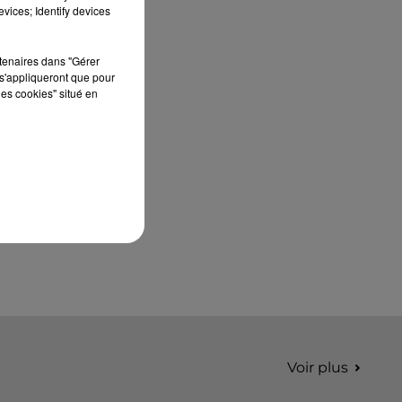
septembre 2026 au Château de Courtalain,
vices; Identify devices
Philippe Palmieri, président...
rtenaires dans "Gérer
s'appliqueront que pour
les cookies" situé en
Voir plus