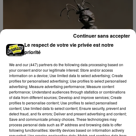
Continuer sans accepter
Le respect de votre vie privée est notre
priorité
We and
our (447) partners
do the following data processing based on
your consent and/or our legitimate interest: Store and/or access
information on a device; Use limited data to select advertising; Create
profiles for personalised advertising; Use profiles to select personalised
advertising; Measure advertising performance; Measure content
performance; Understand audiences through statistics or combinations
of data from different sources; Develop and improve services; Create
9h43
MAINTENON - EXPOSITION : SCULPTURES
profiles to personalise content; Use profiles to select personalised
content; Use limited data to select content; Ensure security, prevent and
MILO DIAS
detect fraud, and fix errors; Deliver and present advertising and content;
Du 7 au 23 novembre, mardi, mercredi et jeudi de
Save and communicate privacy choices. These technologies may
14h00 à 18h00 et vendredi, samedi et dimanche de
process personal data such as IP address and browsing data to offer
following functionalities: Identify devices based on information actively
10h00 à 18h00 à la Maison Tailleur à Maintenon :
requested; Use precise geolocation data; Match and combine data from