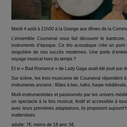
Mardi 4 août à 21h00 à la Grange aux dîmes de la Comman
L’ensemble Courseval vous fait découvrir le bardcore, 
instruments d’époque. Ce trio acoustique crée un pont fa
singulière de nos succès modernes. Une porte d’entrée
voyage musical hors du temps ?
Et si « Bad Romance » de Lady Gaga avait été joué par de
Sur scène, les trois musiciens de Courseval répondent à 
instruments anciens : flûtes à bec, luths, harpe médiéval
Multi-instrumentistes et passionnés par les univers méd
un spectacle à la fois musical, festif et accessible à to
avec leurs premières adaptations, ils proposent aujourd’hu
inattendues.
adulte: 7€; moins de 18 ans: 5€.