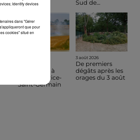
Sud de...
vices; Identify devices
rtenaires dans "Gérer
s'appliqueront que pour
les cookies" situé en
4 août 2026
3 août 2026
Un feu de
De premiers
végétation à
dégâts après les
Saint-Maurice-
orages du 3 août
Saint-Germain