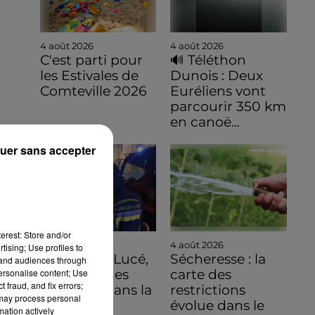
4 août 2026
4 août 2026
C'est parti pour
🔊 Téléthon
les Estivales de
Dunois : Deux
Comteville 2026
Euréliens vont
parcourir 350 km
en canoë...
uer sans accepter
erest: Store and/or
4 août 2026
4 août 2026
tising; Use profiles to
Incendie à Lucé,
Sécheresse : la
tand audiences through
personalise content; Use
23 personnes
carte des
 fraud, and fix errors;
évacuées dans la
restrictions
 may process personal
nuit
évolue dans le
mation actively