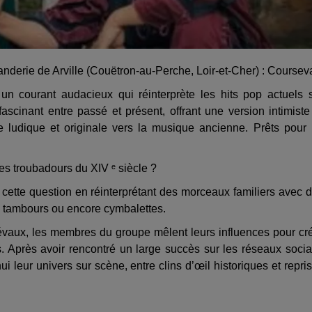
derie de Arville (Couëtron-au-Perche, Loir-et-Cher) : Courseva
un courant audacieux qui réinterprète les hits pop actuels 
scinant entre passé et présent, offrant une version intimiste
 ludique et originale vers la musique ancienne. Prêts pour
s troubadours du XIV ᵉ siècle ?
cette question en réinterprétant des morceaux familiers avec 
e, tambours ou encore cymbalettes.
iévaux, les membres du groupe mêlent leurs influences pour cr
us. Après avoir rencontré un large succès sur les réseaux soci
i leur univers sur scène, entre clins d’œil historiques et repri