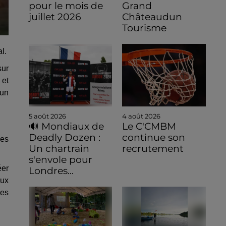
pour le mois de
Grand
juillet 2026
Châteaudun
Tourisme
l.
sur
 et
 un
5 août 2026
4 août 2026
🔊 Mondiaux de
Le C'CMBM
Deadly Dozen :
continue son
des
Un chartrain
recrutement
s'envole pour
éer
Londres...
aux
ses