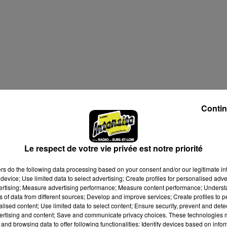
Contin
Le respect de votre vie privée est notre priorité
ers
do the following data processing based on your consent and/or our legitimate int
21h00
device; Use limited data to select advertising; Create profiles for personalised adver
vertising; Measure advertising performance; Measure content performance; Unders
22h30
ns of data from different sources; Develop and improve services; Create profiles to 
alised content; Use limited data to select content; Ensure security, prevent and detect
ertising and content; Save and communicate privacy choices. These technologies
and browsing data to offer following functionalities: Identify devices based on infor