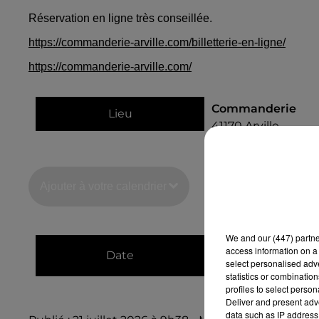
Réservation en ligne très conseillée.
https://commanderie-arville.com/billetterie-en-ligne/
https://commanderie-arville.com/
Commanderie
Lieu
41170
Arville
Ajouter à votre calendrier
We and
our (447) partn
du
4 août 2026 à 
access information on a 
Date
select personalised ad
au
4 août 2026 à 
statistics or combinatio
profiles to select person
Deliver and present adv
data such as IP address 