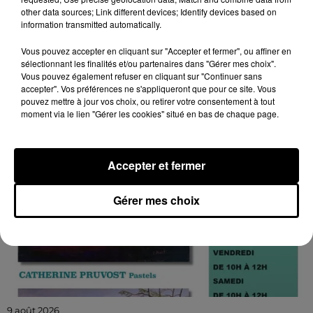
PRUVOST ET JEAN-PAUL AMETTE
other data sources; Link different devices; Identify devices based on
Du 13 au 29 août, jeudi et vendredi de 10h00 à 12h00 ,
information transmitted automatically.
samedi de 10h00 à 12h00 et de 16h00 à 18h00 à
Vous pouvez accepter en cliquant sur "Accepter et fermer", ou affiner en
Arrou (Vald'Yerre), Point Info (4 Grande Rue) :...
sélectionnant les finalités et/ou partenaires dans "Gérer mes choix".
Vous pouvez également refuser en cliquant sur "Continuer sans
accepter". Vos préférences ne s'appliqueront que pour ce site. Vous
pouvez mettre à jour vos choix, ou retirer votre consentement à tout
moment via le lien "Gérer les cookies" situé en bas de chaque page.
Accepter et fermer
Gérer mes choix
9 août 2026