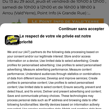
Du 13 au 29 août, jeudi et vendredi de 10h00 à 12h00 ,
samedi de 10h00 à 12h00 et de 16h00 à 18h00 à
Arrou (Vald'Yerre), Point Info (4 Grande Rue) :...
Continuer sans accepter
Le respect de votre vie privée est notre
priorité
We and
our (447) partners
do the following data processing based on
your consent and/or our legitimate interest: Store and/or access
information on a device; Use limited data to select advertising; Create
profiles for personalised advertising; Use profiles to select personalised
advertising; Measure advertising performance; Measure content
performance; Understand audiences through statistics or combinations
of data from different sources; Develop and improve services; Create
profiles to personalise content; Use profiles to select personalised
content; Use limited data to select content; Ensure security, prevent and
detect fraud, and fix errors; Deliver and present advertising and content;
Save and communicate privacy choices. These technologies may
process personal data such as IP address and browsing data to offer
9 août 2026
following functionalities: Identify devices based on information actively
ARROU - EXPOSITION : CATHERINE
requested; Use precise geolocation data; Match and combine data from