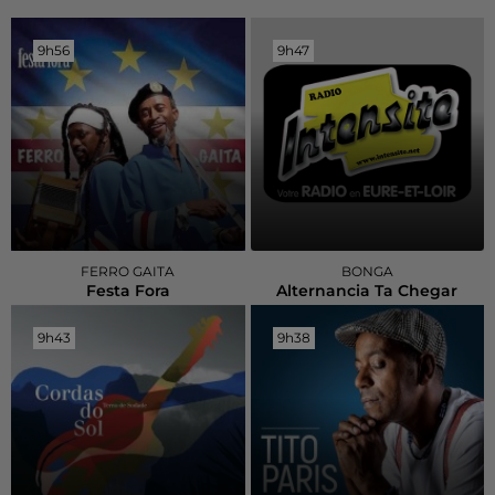
9h56
9h56
9h47
9h47
FERRO GAITA
BONGA
Festa Fora
Alternancia Ta Chegar
9h43
9h43
9h38
9h38