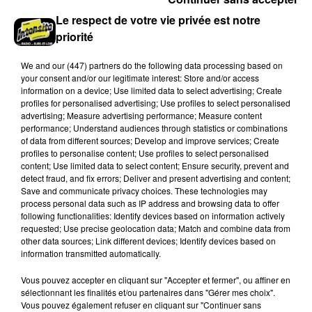
Le respect de votre vie privée est notre
priorité
We and
our (447) partners
do the following data processing based on
your consent and/or our legitimate interest: Store and/or access
information on a device; Use limited data to select advertising; Create
profiles for personalised advertising; Use profiles to select personalised
advertising; Measure advertising performance; Measure content
performance; Understand audiences through statistics or combinations
of data from different sources; Develop and improve services; Create
profiles to personalise content; Use profiles to select personalised
Stars'Terre 2026 : Philippe Palmieri dévoile
content; Use limited data to select content; Ensure security, prevent and
les ambitions d'un...
detect fraud, and fix errors; Deliver and present advertising and content;
Save and communicate privacy choices. These technologies may
À quelques semaines de la première édition de
process personal data such as IP address and browsing data to offer
Stars'Terre, organisée du 18 au 20 septembre 2026 au
following functionalities: Identify devices based on information actively
Château de Courtalain, Philippe Palmieri, président...
requested; Use precise geolocation data; Match and combine data from
other data sources; Link different devices; Identify devices based on
LES JEUX
information transmitted automatically.
Voir plus
Vous pouvez accepter en cliquant sur "Accepter et fermer", ou affiner en
sélectionnant les finalités et/ou partenaires dans "Gérer mes choix".
Vous pouvez également refuser en cliquant sur "Continuer sans