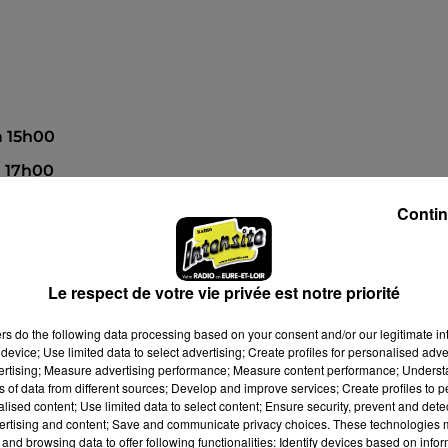
 à 15h00
à 17h00
Contin
Le respect de votre vie privée est notre priorité
ers
do the following data processing based on your consent and/or our legitimate int
device; Use limited data to select advertising; Create profiles for personalised adver
vertising; Measure advertising performance; Measure content performance; Unders
ns of data from different sources; Develop and improve services; Create profiles to 
alised content; Use limited data to select content; Ensure security, prevent and detect
ertising and content; Save and communicate privacy choices. These technologies
and browsing data to offer following functionalities: Identify devices based on infor