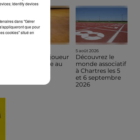
vices; Identify devices
rtenaires dans "Gérer
s'appliqueront que pour
les cookies" situé en
5 août 2026
5 août 2026
Un ancien joueur
Découvrez le
NCAA arrive au
monde associatif
C'CMBM
à Chartres les 5
et 6 septembre
2026