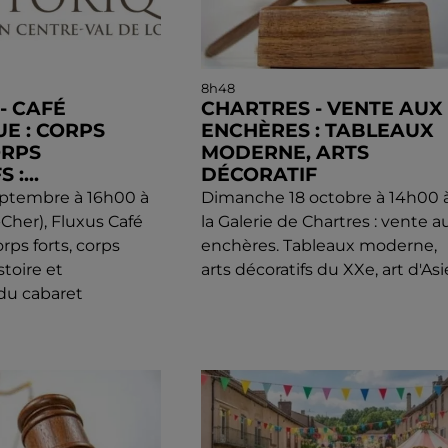
8h48
 - CAFÉ
CHARTRES - VENTE AUX
UE : CORPS
ENCHÈRES : TABLEAUX
ORPS
MODERNE, ARTS
 :...
DÉCORATIF
eptembre à 16h00 à
Dimanche 18 octobre à 14h00 
t-Cher), Fluxus Café
la Galerie de Chartres : vente a
rps forts, corps
enchères. Tableaux moderne,
istoire et
arts décoratifs du XXe, art d'Asi
du cabaret