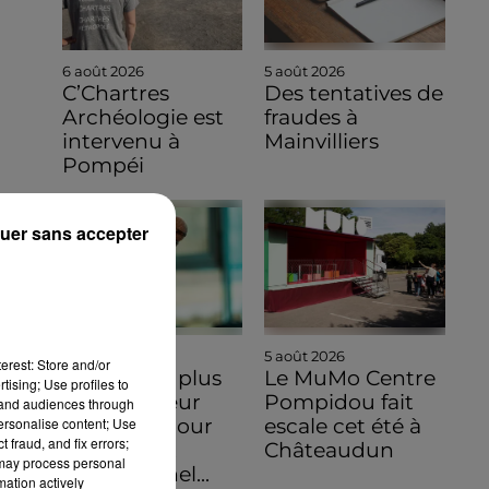
6 août 2026
5 août 2026
C’Chartres
Des tentatives de
Archéologie est
fraudes à
intervenu à
Mainvilliers
Pompéi
uer sans accepter
5 août 2026
5 août 2026
erest: Store and/or
Intégrez le plus
Le MuMo Centre
tising; Use profiles to
grand chœur
Pompidou fait
tand audiences through
personalise content; Use
d'Europe pour
escale cet été à
 fraud, and fix errors;
un concert
Châteaudun
 may process personal
exceptionnel...
mation actively