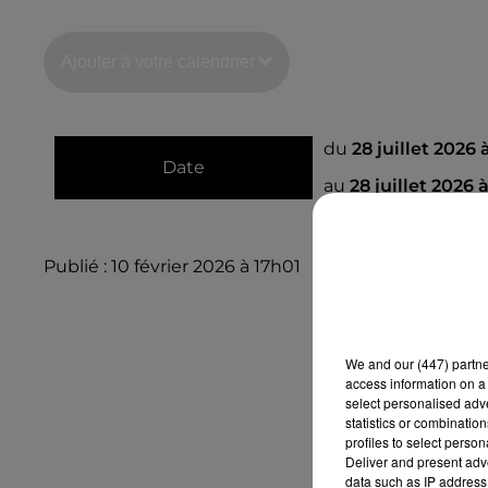
Ajouter à votre calendrier
du
28 juillet 2026
Date
au
28 juillet 2026 
Publié : 10 février 2026 à 17h01
We and
our (447) partn
access information on a 
select personalised ad
statistics or combinatio
profiles to select person
Deliver and present adv
data such as IP address 