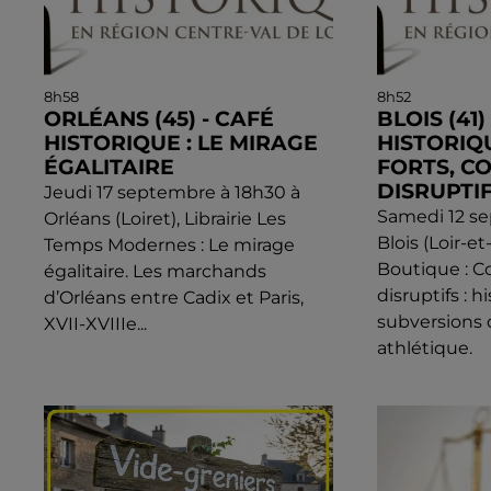
8h58
8h52
ORLÉANS (45) - CAFÉ
BLOIS (41)
HISTORIQUE : LE MIRAGE
HISTORIQ
ÉGALITAIRE
FORTS, C
DISRUPTIFS
Jeudi 17 septembre à 18h30 à
Samedi 12 s
Orléans (Loiret), Librairie Les
Blois (Loir-e
Temps Modernes : Le mirage
Boutique : Co
égalitaire. Les marchands
disruptifs : h
d’Orléans entre Cadix et Paris,
subversions 
XVII-XVIIIe...
athlétique.