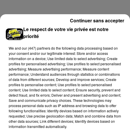
Samedi 25 juillet, plus d'une dizaine de feux de
champs et de sous-bois ont été déclenchés dans le
secteur de Fontaine-les-Côteaux, Montoire et Lunay.
Continuer sans accepter
Grâce...
A LA UNE
Voir plus
Le respect de votre vie privée est notre
priorité
We and
our (447) partners
do the following data processing based on
your consent and/or our legitimate interest: Store and/or access
information on a device; Use limited data to select advertising; Create
profiles for personalised advertising; Use profiles to select personalised
advertising; Measure advertising performance; Measure content
performance; Understand audiences through statistics or combinations
of data from different sources; Develop and improve services; Create
profiles to personalise content; Use profiles to select personalised
content; Use limited data to select content; Ensure security, prevent and
detect fraud, and fix errors; Deliver and present advertising and content;
Save and communicate privacy choices. These technologies may
process personal data such as IP address and browsing data to offer
following functionalities: Identify devices based on information actively
Loir-et-Cher : un pyromane interpellé grâce
requested; Use precise geolocation data; Match and combine data from
au sang-froid des...
other data sources; Link different devices; Identify devices based on
information transmitted automatically.
Samedi 25 juillet, plus d'une dizaine de feux de