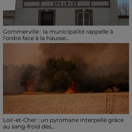
Gommerville : la municipalité rappelle à
l'ordre face à la hausse...
Incrustation de déchets, déjections sur les sites
symboliques et temps communal gaspillé : face à la
hausse des incivilités, la mairie de Gommerville
hausse...
Loir-et-Cher : un pyromane interpellé grâce
au sang-froid des...