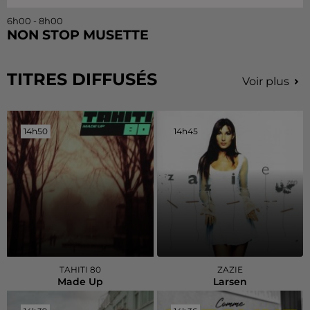
6h00 - 8h00
NON STOP MUSETTE
TITRES DIFFUSÉS
Voir plus
14h50
14h50
14h45
14h45
TAHITI 80
ZAZIE
Made Up
Larsen