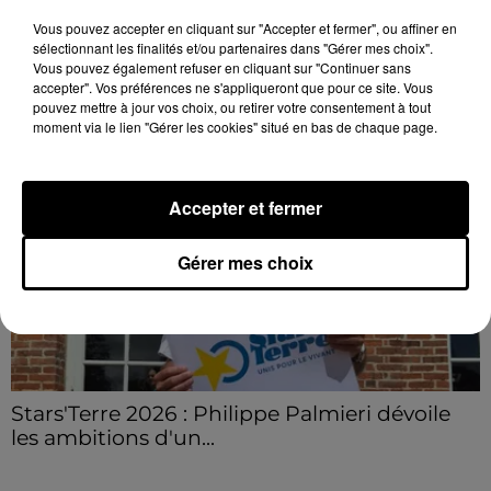
champs et de sous-bois ont été déclenchés dans le
Vous pouvez accepter en cliquant sur "Accepter et fermer", ou affiner en
secteur de Fontaine-les-Côteaux, Montoire et Lunay.
sélectionnant les finalités et/ou partenaires dans "Gérer mes choix".
Grâce...
Vous pouvez également refuser en cliquant sur "Continuer sans
LE GRAND FORMAT
Voir plus
accepter". Vos préférences ne s'appliqueront que pour ce site. Vous
pouvez mettre à jour vos choix, ou retirer votre consentement à tout
moment via le lien "Gérer les cookies" situé en bas de chaque page.
Accepter et fermer
Gérer mes choix
Stars'Terre 2026 : Philippe Palmieri dévoile
les ambitions d'un...
À quelques semaines de la première édition de
Stars'Terre, organisée du 18 au 20 septembre 2026 au