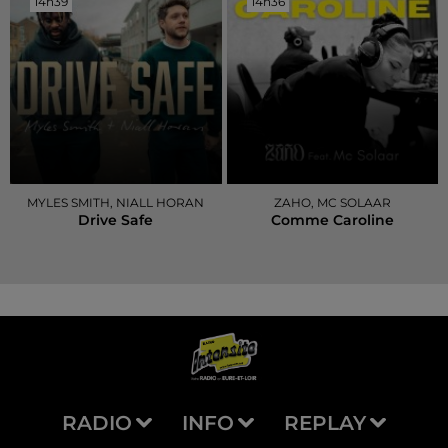
14h39
14h39
14h36
14h36
MYLES SMITH, NIALL HORAN
ZAHO, MC SOLAAR
Drive Safe
Comme Caroline
RADIO
INFO
REPLAY