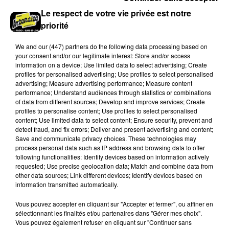
L'EFS a besoin de vous
Le respect de votre vie privée est notre
Les collectes de sang restent en tension en Eure-et-
priorité
Loir, avec de nombreux créneaux à réserver.
We and
our (447) partners
do the following data processing based on
your consent and/or our legitimate interest: Store and/or access
information on a device; Use limited data to select advertising; Create
profiles for personalised advertising; Use profiles to select personalised
advertising; Measure advertising performance; Measure content
performance; Understand audiences through statistics or combinations
of data from different sources; Develop and improve services; Create
profiles to personalise content; Use profiles to select personalised
content; Use limited data to select content; Ensure security, prevent and
detect fraud, and fix errors; Deliver and present advertising and content;
Save and communicate privacy choices. These technologies may
Dans le Perche eurélien, un nouveau grave
process personal data such as IP address and browsing data to offer
accident de la route
following functionalities: Identify devices based on information actively
requested; Use precise geolocation data; Match and combine data from
Deux blessés ont été pris en charge, dont un en
other data sources; Link different devices; Identify devices based on
urgence absolue.
information transmitted automatically.
Vous pouvez accepter en cliquant sur "Accepter et fermer", ou affiner en
A LA UNE
Voir plus
sélectionnant les finalités et/ou partenaires dans "Gérer mes choix".
Vous pouvez également refuser en cliquant sur "Continuer sans